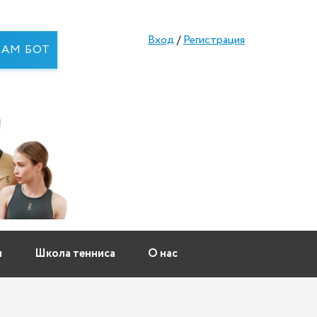
Вход
/
Регистрация
RAM БОТ
ы
Школа тенниса
О нас