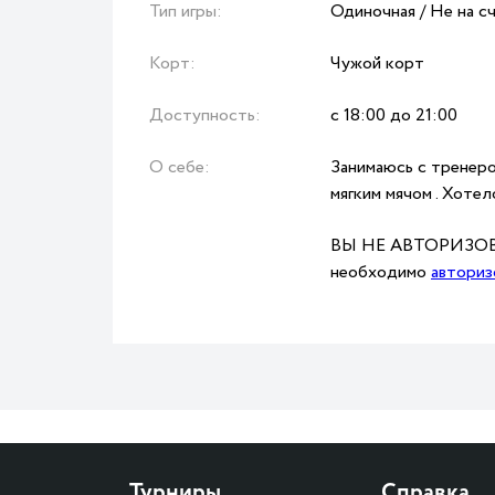
Тип игры:
Одиночная / Не на с
Корт:
Чужой корт
Доступность:
с 18:00 до 21:00
О себе:
Занимаюсь с тренером
мягким мячом . Хотел
ВЫ НЕ АВТОРИЗОВА
необходимо
авториз
Турниры
Справка