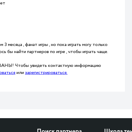
чет
 3 месяца , фанат игры , но пока играть могу только
ось бы найти партнеров по игре , чтобы играть чаще.
НЫ! Чтобы увидеть контактную информацию
оваться
или
зарегистрироваться.
Поиск партнера
Школа те