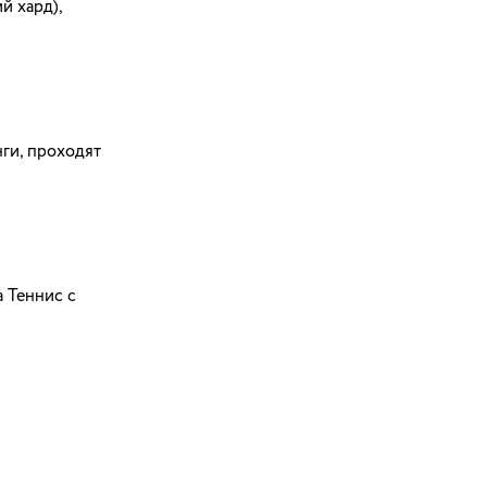
й хард),
ги, проходят
а Теннис с