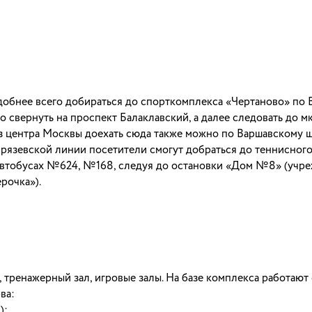
обнее всего добираться до спорткомплекса «Чертаново» по
мо свернуть на проспект Балаклавский, а далее следовать до м
Из центра Москвы доехать сюда также можно по Варшавскому ш
рязевской линии посетители смогут добраться до теннисног
а автобусах №624, №168, следуя до остановки «Дом №8» (учр
рочка»).
, тренажерный зал, игровые залы. На базе комплекса работают
ва:
);