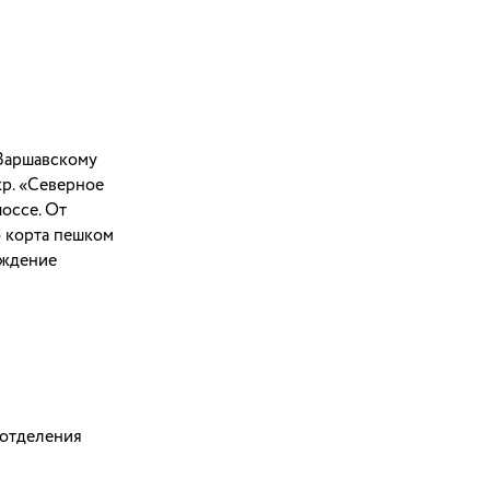
 Варшавскому
кр. «Северное
оссе. От
о корта пешком
еждение
 отделения