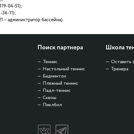
19-04-51);
-36-11);
21 – администратор бассейна).
Поиск партнера
Школа те
Теннис
Оставить 
Настольный теннис
Тренера
Бадминтон
Пляжный теннис
Падл-теннис
Сквош
Пиклбол