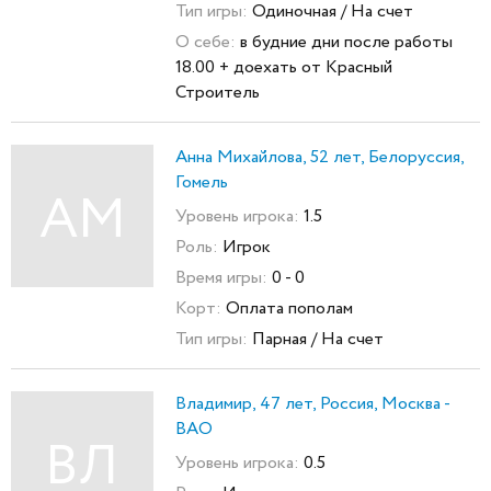
Тип игры:
Одиночная / На счет
О себе:
в будние дни после работы
18.00 + доехать от Красный
Строитель
Анна Михайлова, 52 лет, Белоруссия,
Гомель
АМ
Уровень игрока:
1.5
Роль:
Игрок
Время игры:
0 - 0
Корт:
Оплата пополам
Тип игры:
Парная / На счет
Владимир, 47 лет, Россия, Москва -
ВАО
ВЛ
Уровень игрока:
0.5