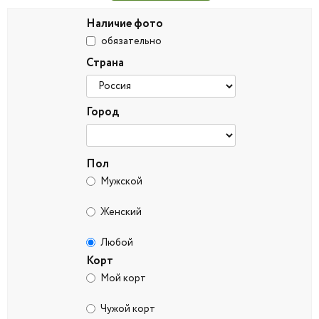
Наличие фото
обязательно
Страна
Город
Пол
Мужской
Женский
Любой
Корт
Мой корт
Чужой корт