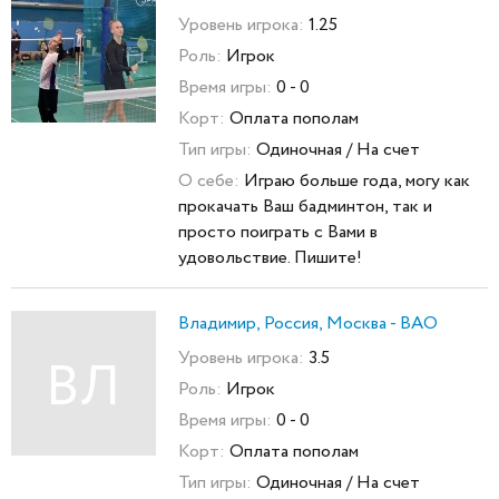
Уровень игрока:
1.25
Роль:
Игрок
Время игры:
0 - 0
Корт:
Оплата пополам
Тип игры:
Одиночная / На счет
О себе:
Играю больше года, могу как
прокачать Ваш бадминтон, так и
просто поиграть с Вами в
удовольствие. Пишите!
Владимир, Россия, Москва - ВАО
Уровень игрока:
3.5
ВЛ
Роль:
Игрок
Время игры:
0 - 0
Корт:
Оплата пополам
Тип игры:
Одиночная / На счет