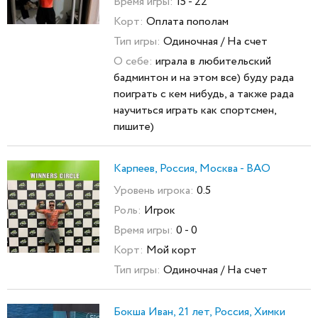
Время игры:
15 - 22
Корт:
Оплата пополам
Тип игры:
Одиночная / На счет
О себе:
играла в любительский
бадминтон и на этом все) буду рада
поиграть с кем нибудь, а также рада
научиться играть как спортсмен,
пишите)
Карпеев, Россия, Москва - ВАО
Уровень игрока:
0.5
Роль:
Игрок
Время игры:
0 - 0
Корт:
Мой корт
Тип игры:
Одиночная / На счет
Бокша Иван, 21 лет, Россия, Химки