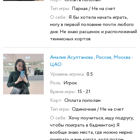
Тип игры:
Парная / Не на счет
О себе:
Я бы хотела начать играть,
могу в первой половине почти любого
дня. Не знаю расценок и расположений
теннисных кортов
Амалия Асултанова , Россия, Москва -
ЦАО
Уровень игрока:
0.5
Роль:
Игрок
Время игры:
15 - 21
Корт:
Оплата пополам
Тип игры:
Одиночная / Не на счет
О себе:
Хочу поучиться, ищу подругу,
чтобы поиграть в бадминтон) Я
вообще знаю места, где можно мирно
поиграть и вне корта, хотя потом