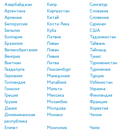
Азербайджан
Кипр
Сингапур
Аргентина
Киргызстан
Словакия
Армения
Китай
Словения
Белоруссия
Коста-Рика
Суринам
Бельгия
Куба
США
Болгария
Латвия
Таджикистан
Бразилия
Ливан
Тайвань
Великобритания
Ливан
Тайланд
Венгрия
Ливия
Тунис
Вьетнам
Литва
Туркменистан
Гваделупа
Люксембург
Туркмения
Германия
Македония
Турция
Голландия
Малайзия
Узбекистан
Гонконг
Мальта
Украина
Греция
Мексика
Финляндия
Грузия
Мозамбик
Франция
Дания
Молдова
Хорватия
Доминиканская
Монако
Чехия
республика
Египет
Монголия
Чили