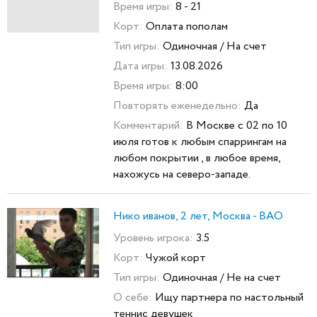
Время игры:
8 - 21
Корт:
Оплата пополам
Тип игры:
Одиночная / На счет
Дата игры:
13.08.2026
Время игры:
8:00
Повторять еженедельно:
Да
Комментарий:
В Москве с 02 по 10
июля готов к любым спаррингам на
любом покрытии , в любое время,
нахожусь на северо-западе.
Нико иванов, 2 лет, Москва - ВАО
Уровень игрока:
3.5
Корт:
Чужой корт
Тип игры:
Одиночная / Не на счет
О себе:
Ищу партнера по настольный
теннис девушек