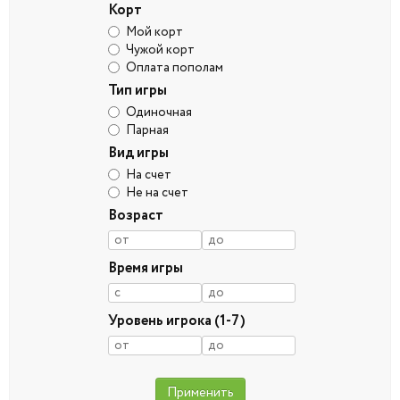
Корт
Мой корт
Чужой корт
Оплата пополам
Тип игры
Одиночная
Парная
Вид игры
На счет
Не на счет
Возраст
Время игры
Уровень игрока (1-7)