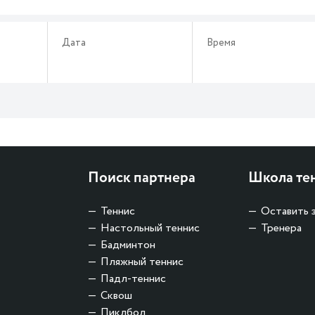
Дата
Время
Поиск партнера
Школа те
Теннис
Оставить 
Настольный теннис
Тренера
Бадминтон
Пляжный теннис
Падл-теннис
Сквош
Пиклбол