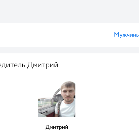
Мужчин
едитель Дмитрий
Дмитрий