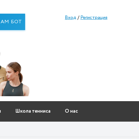
Вход
/
Регистрация
RAM БОТ
ы
Школа тенниса
О нас