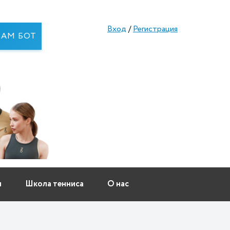
Вход
/
Регистрация
RAM БОТ
ы
Школа тенниса
О нас