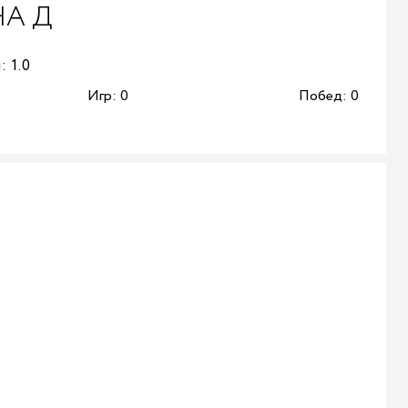
НА Д
:
1.0
Игр:
0
Побед:
0