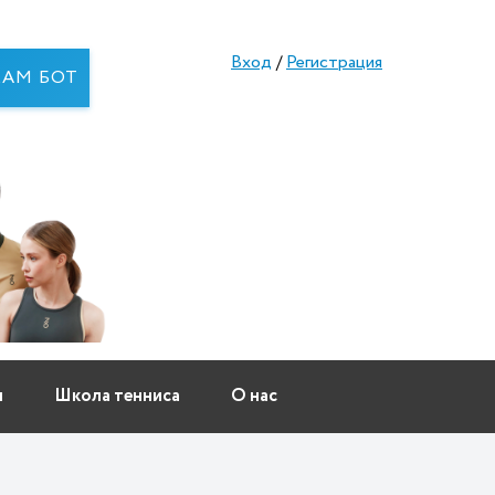
Вход
/
Регистрация
RAM БОТ
ы
Школа тенниса
О нас