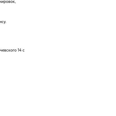
нировок,
ису.
чевского 14 с