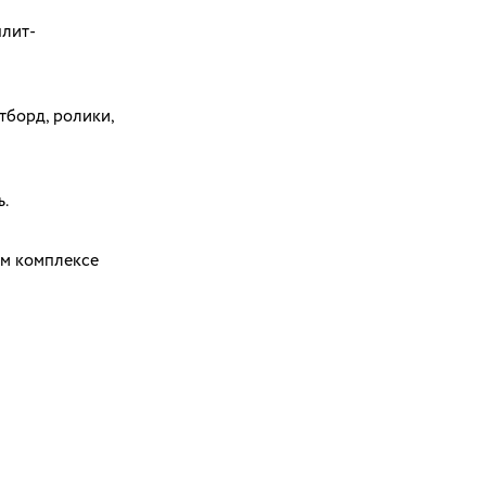
плит-
тборд, ролики,
.
м комплексе