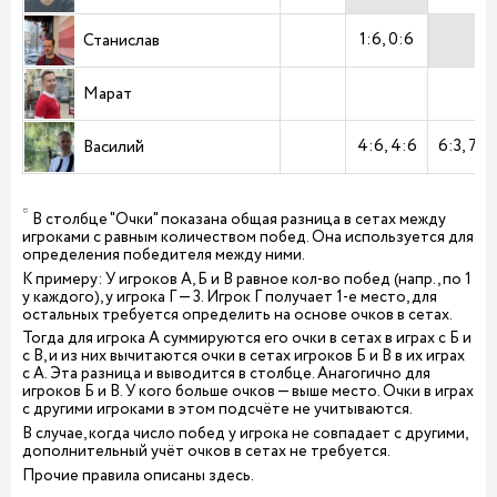
1:6
0:6
Станислав
Марат
4:6
4:6
6:3
7:5
Василий
*
В столбце "Очки" показана общая разница в сетах между
игроками с равным количеством побед. Она используется для
определения победителя между ними.
К примеру: У игроков А, Б и В равное кол-во побед (напр., по 1
у каждого), у игрока Г — 3. Игрок Г получает 1-е место, для
остальных требуется определить на основе очков в сетах.
Тогда для игрока А суммируются его очки в сетах в играх с Б и
с В, и из них вычитаются очки в сетах игроков Б и В в их играх
с А. Эта разница и выводится в столбце. Анагогично для
игроков Б и В. У кого больше очков — выше место. Очки в играх
с другими игроками в этом подсчёте не учитываются.
В случае, когда число побед у игрока не совпадает с другими,
дополнительный учёт очков в сетах не требуется.
Прочие правила описаны
здесь
.