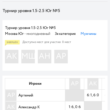
Турнир уровня 1.5-2.5 Юг №5
Турнир уровня 1.5-2.5 Юг №5
Москва Юг
- многодневный
3я категория
Мужчины
Доступно мест для участия: 0 мест
АК
МШ
АН
АР
АР
АК
Игроки
АР
6:1
6:0
6:
Артемий
АК
1:6
0:6
1:
Александр К
ЗАВЕРШЁН