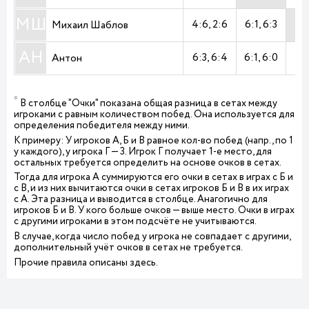
МШ
4:6
2:6
6:1
6:3
Михаил Шаблов
АН
6:3
6:4
6:1
6:0
6:
Антон
*
В столбце "Очки" показана общая разница в сетах между
игроками с равным количеством побед. Она используется для
определения победителя между ними.
К примеру: У игроков А, Б и В равное кол-во побед (напр., по 1
у каждого), у игрока Г — 3. Игрок Г получает 1-е место, для
остальных требуется определить на основе очков в сетах.
Тогда для игрока А суммируются его очки в сетах в играх с Б и
с В, и из них вычитаются очки в сетах игроков Б и В в их играх
с А. Эта разница и выводится в столбце. Анагогично для
игроков Б и В. У кого больше очков — выше место. Очки в играх
с другими игроками в этом подсчёте не учитываются.
В случае, когда число побед у игрока не совпадает с другими,
дополнительный учёт очков в сетах не требуется.
Прочие правила описаны
здесь
.