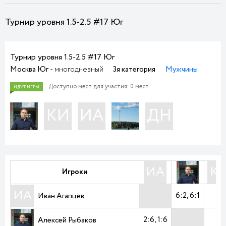
Турнир уровня 1.5-2.5 #17 Юг
Турнир уровня 1.5-2.5 #17 Юг
Москва Юг
- многодневный
3я категория
Мужчины
Доступно мест для участия: 0 мест
КИ
ИА
ДН
ИА
К
Игроки
ИА
6:2
6:1
Иван Агапцев
2:6
1:6
-
Алексей Рыбаков
ИДУТ ИГРЫ