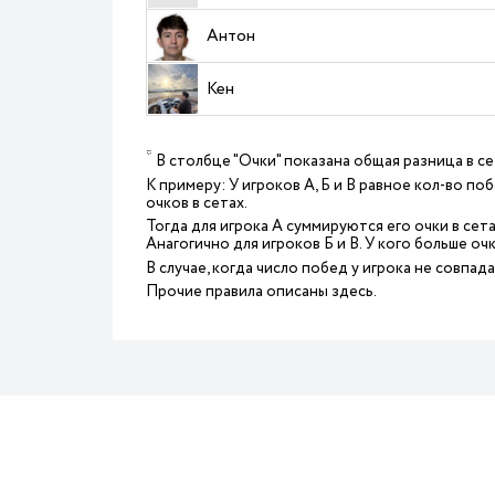
Антон
Кен
*
В столбце "Очки" показана общая разница в с
К примеру: У игроков А, Б и В равное кол-во поб
очков в сетах.
Тогда для игрока А суммируются его очки в сетах 
Анагогично для игроков Б и В. У кого больше оч
В случае, когда число побед у игрока не совпад
Прочие правила описаны
здесь
.