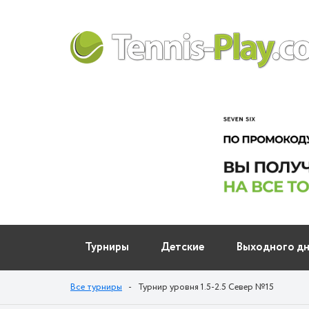
Турниры
Детские
Выходного д
Все турниры
-
Турнир уровня 1.5-2.5 Север №15