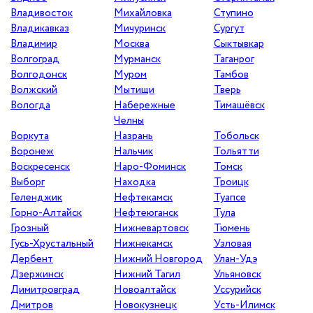
Владивосток
Михайловка
Ступино
Владикавказ
Мичуринск
Сургут
Владимир
Москва
Сыктывкар
Волгоград
Мурманск
Таганрог
Волгодонск
Муром
Тамбов
Волжский
Мытищи
Тверь
Вологда
Набережные
Тимашёвск
Челны
Воркута
Назрань
Тобольск
Воронеж
Нальчик
Тольятти
Воскресенск
Наро-Фоминск
Томск
Выборг
Находка
Троицк
Геленджик
Нефтекамск
Туапсе
Горно-Алтайск
Нефтеюганск
Тула
Грозный
Нижневартовск
Тюмень
Гусь-Хрустальный
Нижнекамск
Узловая
Дербент
Нижний Новгород
Улан-Удэ
Дзержинск
Нижний Тагил
Ульяновск
Димитровград
Новоалтайск
Уссурийск
Дмитров
Новокузнецк
Усть-Илимск