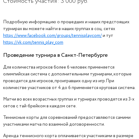
Стоимость участия: 3 000 руб.
Подробную информацию о прошедших и наших предстоящих
турнирах вы можете найти в наших группах в соц. сетях
https://www.facebook.com/groups/tennisplaycom/
и тут
https://vk.com/tennis_play_com
Проведение турнира в Санкт-Петербурге
Для количества игроков более 6 человек применяется
олимпийская система с дополнительными турнирами, которые
проводятся для игроков, проигравших одну из игр.При
количестве участников от 4 до 6 применяется круговая система.
Матчи во всех возрастных группах и турнирах проводятся из 3-х
ЗАВЕРШЁН
сетов с тай-брейком в каждом сете.
Теннисные корты для соревнований предоставляются самими
участниками матча по взаимной договоренности.
Аренда теннисного корта оплачивается участниками в размере