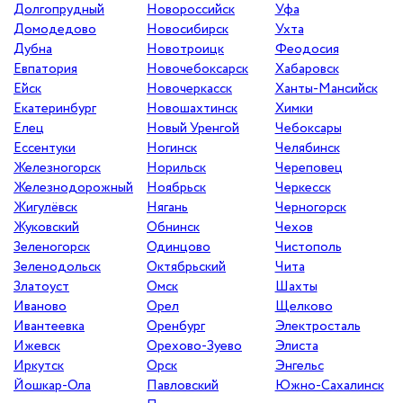
Долгопрудный
Новороссийск
Уфа
Домодедово
Новосибирск
Ухта
Дубна
Новотроицк
Феодосия
Евпатория
Новочебоксарск
Хабаровск
Ейск
Новочеркасск
Ханты-Мансийск
Екатеринбург
Новошахтинск
Химки
Елец
Новый Уренгой
Чебоксары
Ессентуки
Ногинск
Челябинск
Железногорск
Норильск
Череповец
Железнодорожный
Ноябрьск
Черкесск
Жигулёвск
Нягань
Черногорск
Жуковский
Обнинск
Чехов
Зеленогорск
Одинцово
Чистополь
Зеленодольск
Октябрьский
Чита
Златоуст
Омск
Шахты
Иваново
Орел
Щелково
Ивантеевка
Оренбург
Электросталь
Ижевск
Орехово-Зуево
Элиста
Иркутск
Орск
Энгельс
Йошкар-Ола
Павловский
Южно-Сахалинск