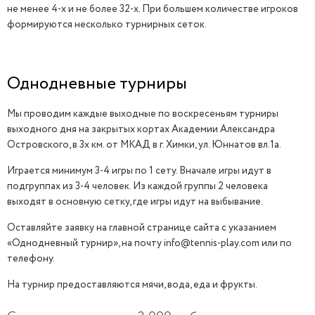
не менее 4-х и не более 32-х. При большем количестве игроков
ЗАВЕРШЁН
формируются несколько турнирных сеток.
Однодневные турниры
Мы проводим каждые выходные по воскресеньям турниры
выходного дня на закрытых кортах Академии Александра
Островского, в 3х км. от МКАД в г. Химки, ул. Юннатов вл.1а.
Играется минимум 3-4 игры по 1 сету. Вначале игры идут в
подгруппах из 3-4 человек. Из каждой группы 2 человека
выходят в основную сетку, где игры идут на выбывание.
Оставляйте заявку на главной странице сайта с указанием
«Однодневный турнир», на почту info@tennis-play.com или по
телефону.
ЗАВЕРШЁН
На турнир предоставляются мячи, вода, еда и фрукты.