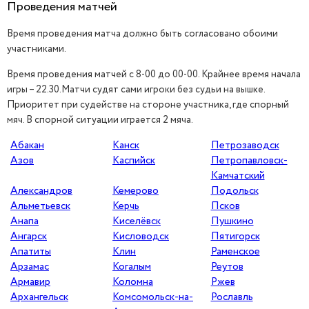
Проведения матчей
Время проведения матча должно быть согласовано обоими
участниками.
Время проведения матчей с 8-00 до 00-00. Крайнее время начала
игры – 22.30.Матчи судят сами игроки без судьи на вышке.
Приоритет при судействе на стороне участника, где спорный
мяч. В спорной ситуации играется 2 мяча.
Абакан
Канск
Петрозаводск
Азов
Каспийск
Петропавловск-
Камчатский
ЗАВЕРШЁН
Александров
Кемерово
Подольск
Альметьевск
Керчь
Псков
Анапа
Киселёвск
Пушкино
Ангарск
Кисловодск
Пятигорск
Апатиты
Клин
Раменское
Арзамас
Когалым
Реутов
Армавир
Коломна
Ржев
Архангельск
Комсомольск-на-
Рославль