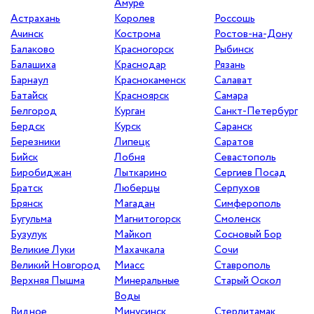
Амуре
Астрахань
Королев
Россошь
Ачинск
Кострома
Ростов-на-Дону
Балаково
Красногорск
Рыбинск
Балашиха
Краснодар
Рязань
Барнаул
Краснокаменск
Салават
Батайск
Красноярск
Самара
Белгород
Курган
Санкт-Петербург
Бердск
Курск
Саранск
Березники
Липецк
Саратов
ЗАВЕРШЁН
Бийск
Лобня
Севастополь
Биробиджан
Лыткарино
Сергиев Посад
Братск
Люберцы
Серпухов
Брянск
Магадан
Симферополь
Бугульма
Магнитогорск
Смоленск
Бузулук
Майкоп
Сосновый Бор
Великие Луки
Махачкала
Сочи
Великий Новгород
Миасс
Ставрополь
Верхняя Пышма
Минеральные
Старый Оскол
Воды
Видное
Минусинск
Стерлитамак