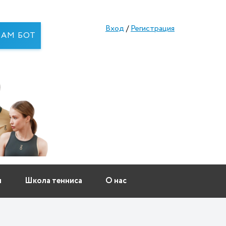
Вход
/
Регистрация
RAM БОТ
ы
Школа тенниса
О нас