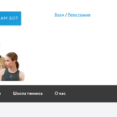
Вход
/
Регистрация
RAM БОТ
ы
Школа тенниса
О нас