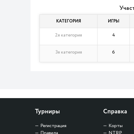
Участ
КАТЕГОРИЯ
ИГРЫ
2я категория
4
3я категория
6
Турниры
Справка
Регистрация
Корты
Правила
NTRP