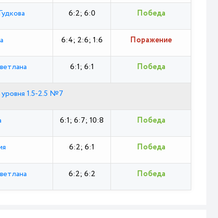
Гудкова
6:2; 6:0
Победа
а
6:4; 2:6; 1:6
Поражение
Светлана
6:1; 6:1
Победа
 уровня 1.5-2.5 №7
а
6:1; 6:7; 10:8
Победа
ия
6:2; 6:1
Победа
Светлана
6:2; 6:2
Победа