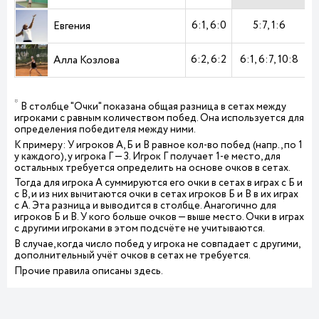
6:1
6:0
5:7
1:6
Евгения
6:2
6:2
6:1
6:7
10:8
6
Алла Козлова
*
В столбце "Очки" показана общая разница в сетах между
игроками с равным количеством побед. Она используется для
определения победителя между ними.
К примеру: У игроков А, Б и В равное кол-во побед (напр., по 1
у каждого), у игрока Г — 3. Игрок Г получает 1-е место, для
остальных требуется определить на основе очков в сетах.
Тогда для игрока А суммируются его очки в сетах в играх с Б и
с В, и из них вычитаются очки в сетах игроков Б и В в их играх
с А. Эта разница и выводится в столбце. Анагогично для
игроков Б и В. У кого больше очков — выше место. Очки в играх
с другими игроками в этом подсчёте не учитываются.
В случае, когда число побед у игрока не совпадает с другими,
дополнительный учёт очков в сетах не требуется.
Прочие правила описаны
здесь
.