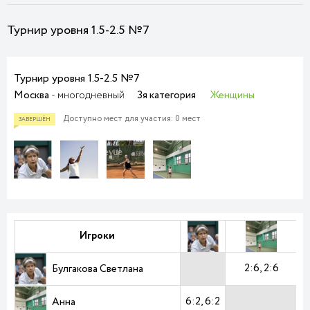
Турнир уровня 1.5-2.5 №7
Турнир уровня 1.5-2.5 №7
Москва
- многодневный
3я категория
Женщины
Доступно мест для участия: 0 мест
Игроки
2:6
2:6
1
Булгакова Светлана
6:2
6:2
7
Анна
ЗАВЕРШЁН