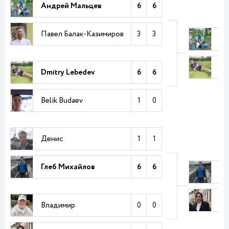
Андрей Мальцев
6
6
Павел Балак-Казимиров
3
3
Ан
Dm
Dmitry Lebedev
6
6
Belik Budaev
1
0
Денис
1
1
Глеб Михайлов
6
6
Гл
Fa
Владимир
0
0