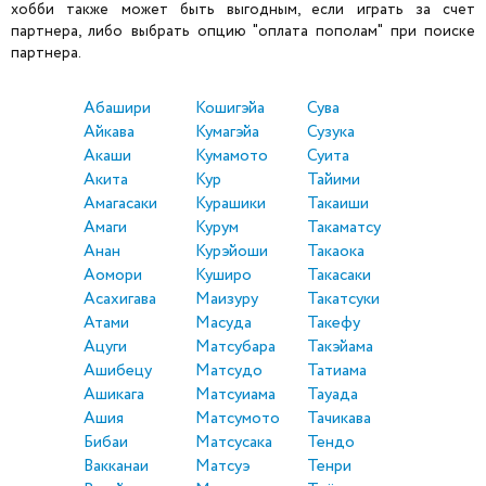
хобби также может быть выгодным, если играть за счет
партнера, либо выбрать опцию "оплата пополам" при поиске
партнера.
Абашири
Кошигэйа
Сува
Айкава
Кумагэйа
Сузука
Акаши
Кумамото
Суита
Акита
Кур
Тайими
Амагасаки
Курашики
Такаиши
Амаги
Курум
Такаматсу
Анан
Курэйоши
Такаока
Аомори
Куширо
Такасаки
Асахигава
Маизуру
Такатсуки
Атами
Масуда
Такефу
Ацуги
Матсубара
Такэйама
Ашибецу
Матсудо
Татиама
Ашикага
Матсуиама
Тауада
Ашия
Матсумото
Тачикава
Бибаи
Матсусака
Тендо
Вакканаи
Матсуэ
Тенри