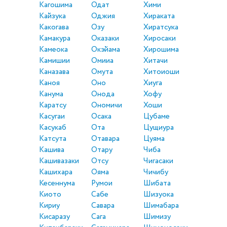
Кагошима
Одат
Хими
Кайзука
Оджия
Хираката
Какогава
Озу
Хиратсука
Камакура
Оказаки
Хиросаки
Камеока
Окэйама
Хирошима
Камишии
Омииа
Хитачи
Каназава
Омута
Хитоиоши
Каноя
Оно
Хиуга
Канума
Онода
Хофу
Каратсу
Ономичи
Хоши
Касугаи
Осака
Цубаме
Касукаб
Ота
Цущиура
Катсута
Отавара
Цуяма
Кашива
Отару
Чиба
Кашивазаки
Отсу
Чигасаки
Кашихара
Ояма
Чичибу
Кесеннума
Румои
Шибата
Киото
Сабе
Шизуока
Кириу
Савара
Шимабара
Кисаразу
Сага
Шимизу