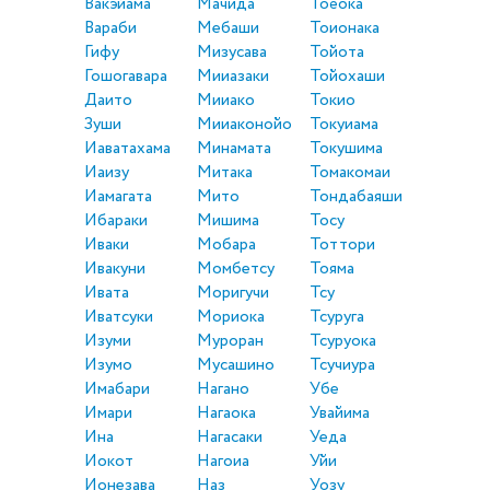
Вакэйама
Мачида
Тоёока
Вараби
Мебаши
Тоионака
Гифу
Мизусава
Тойота
Гошогавара
Мииазаки
Тойохаши
Даито
Мииако
Токио
Зуши
Мииаконойо
Токуиама
Иаватахама
Минамата
Токушима
Иаизу
Митака
Томакомаи
Иамагата
Мито
Тондабаяши
Ибараки
Мишима
Тосу
Иваки
Мобара
Тоттори
Ивакуни
Момбетсу
Тояма
Ивата
Моригучи
Тсу
Иватсуки
Мориока
Тсуруга
Изуми
Муроран
Тсуруока
Изумо
Мусашино
Тсучиура
Имабари
Нагано
Убе
Имари
Нагаока
Увайима
Ина
Нагасаки
Уеда
Иокот
Нагоиа
Уйи
Ионезава
Наз
Уозу