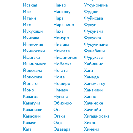
Исахая
Нанао
Утсуномииа
Исе
Нанкоку
Фуджи
Итами
Нара
Фуйисава
Ито
Нарашино
Фукуи
Иукухаши
Наха
Фукуиама
Ичикава
Немуро
Фукуока
Ичиномия
Ниагава
Фукучииама
Ичиносеки
Ниигата
Фунабаши
Ишигаки
Нишиномия
Фурукава
Ишиномаки
Нобеока
Хабикино
Йокогама
Ногата
Хаги
Йокосука
Нода
Хамада
Йонаго
Ноширо
Хамаматсу
Йоно
Нумазу
Ханамаки
Кавагоэ
Нумата
Ханно
Кавагучи
Обихиро
Хачинохе
Каваниши
Ога
Хачиойи
Кавасаки
Огаки
Хигашиосака
Кавачи
Ода
Хикон
Кага
Одавара
Химейи