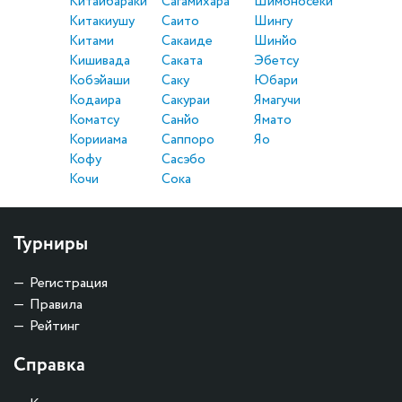
Китаибараки
Сагамихара
Шимоносеки
Китакиушу
Саито
Шингу
Китами
Сакаиде
Шинйо
Кишивада
Саката
Эбетсу
Кобэйаши
Саку
Юбари
Кодаира
Сакураи
Ямагучи
Коматсу
Санйо
Ямато
Корииама
Саппоро
Яо
Кофу
Сасэбо
Кочи
Сока
Турниры
Регистрация
Правила
Рейтинг
Справка