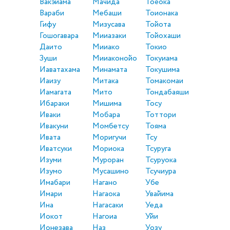
Вакэйама
Мачида
Тоёока
Вараби
Мебаши
Тоионака
Гифу
Мизусава
Тойота
Гошогавара
Мииазаки
Тойохаши
Даито
Мииако
Токио
Зуши
Мииаконойо
Токуиама
Иаватахама
Минамата
Токушима
Иаизу
Митака
Томакомаи
Иамагата
Мито
Тондабаяши
Ибараки
Мишима
Тосу
Иваки
Мобара
Тоттори
Ивакуни
Момбетсу
Тояма
Ивата
Моригучи
Тсу
Иватсуки
Мориока
Тсуруга
Изуми
Муроран
Тсуруока
Изумо
Мусашино
Тсучиура
Имабари
Нагано
Убе
Имари
Нагаока
Увайима
Ина
Нагасаки
Уеда
Иокот
Нагоиа
Уйи
Ионезава
Наз
Уозу