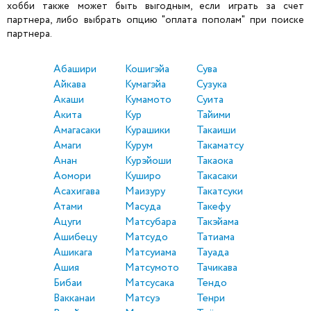
хобби также может быть выгодным, если играть за счет
партнера, либо выбрать опцию "оплата пополам" при поиске
партнера.
Абашири
Кошигэйа
Сува
Айкава
Кумагэйа
Сузука
Акаши
Кумамото
Суита
Акита
Кур
Тайими
Амагасаки
Курашики
Такаиши
Амаги
Курум
Такаматсу
Анан
Курэйоши
Такаока
Аомори
Куширо
Такасаки
Асахигава
Маизуру
Такатсуки
Атами
Масуда
Такефу
Ацуги
Матсубара
Такэйама
Ашибецу
Матсудо
Татиама
Ашикага
Матсуиама
Тауада
Ашия
Матсумото
Тачикава
Бибаи
Матсусака
Тендо
Вакканаи
Матсуэ
Тенри