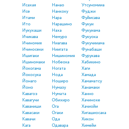
Исахая
Нанао
Утсуномииа
Исе
Нанкоку
Фуджи
Итами
Нара
Фуйисава
Ито
Нарашино
Фукуи
Иукухаши
Наха
Фукуиама
Ичикава
Немуро
Фукуока
Ичиномия
Ниагава
Фукучииама
Ичиносеки
Ниигата
Фунабаши
Ишигаки
Нишиномия
Фурукава
Ишиномаки
Нобеока
Хабикино
Йокогама
Ногата
Хаги
Йокосука
Нода
Хамада
Йонаго
Ноширо
Хамаматсу
Йоно
Нумазу
Ханамаки
Кавагоэ
Нумата
Ханно
Кавагучи
Обихиро
Хачинохе
Каваниши
Ога
Хачиойи
Кавасаки
Огаки
Хигашиосака
Кавачи
Ода
Хикон
Кага
Одавара
Химейи