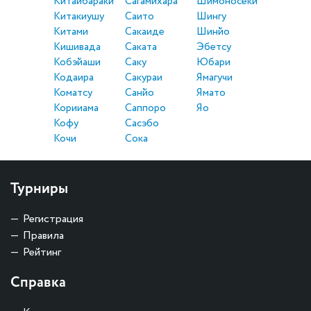
Китаибараки
Сагамихара
Шимоносеки
Китакиушу
Саито
Шингу
Китами
Сакаиде
Шинйо
Кишивада
Саката
Эбетсу
Кобэйаши
Саку
Юбари
Кодаира
Сакураи
Ямагучи
Коматсу
Санйо
Ямато
Корииама
Саппоро
Яо
Кофу
Сасэбо
Кочи
Сока
Турниры
Регистрация
Правила
Рейтинг
Справка