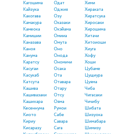
Кагошима
Одат
Хими
Кайзука
Оджия
Хираката
Какогава
Озу
Хиратсука
Камакура
Оказаки
Хиросаки
Камеока
Окэйама
Хирошима
Камишии
Омииа
Хитачи
Каназава
Омута
Хитоиоши
Каноя
Оно
Хиуга
Канума
Онода
Хофу
Каратсу
Ономичи
Хоши
Касугаи
Осака
Цубаме
Касукаб
Ота
Цущиура
Катсута
Отавара
Цуяма
Кашива
Отару
Чиба
Кашивазаки
Отсу
Чигасаки
Кашихара
Ояма
Чичибу
Кесеннума
Румои
Шибата
Киото
Сабе
Шизуока
Кириу
Савара
Шимабара
Кисаразу
Сага
Шимизу