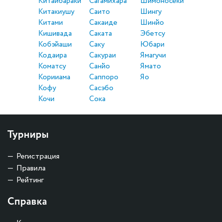
Китаибараки
Сагамихара
Шимоносеки
Китакиушу
Саито
Шингу
Китами
Сакаиде
Шинйо
Кишивада
Саката
Эбетсу
Кобэйаши
Саку
Юбари
Кодаира
Сакураи
Ямагучи
Коматсу
Санйо
Ямато
Корииама
Саппоро
Яо
Кофу
Сасэбо
Кочи
Сока
Турниры
Регистрация
Правила
Рейтинг
Справка