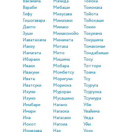
Вакэйама
Мачида
Тоёока
Вараби
Мебаши
Тоионака
Гифу
Мизусава
Тойота
Гошогавара
Мииазаки
Тойохаши
Даито
Мииако
Токио
Зуши
Мииаконойо
Токуиама
Иаватахама
Минамата
Токушима
Иаизу
Митака
Томакомаи
Иамагата
Мито
Тондабаяши
Ибараки
Мишима
Тосу
Иваки
Мобара
Тоттори
Ивакуни
Момбетсу
Тояма
Ивата
Моригучи
Тсу
Иватсуки
Мориока
Тсуруга
Изуми
Муроран
Тсуруока
Изумо
Мусашино
Тсучиура
Имабари
Нагано
Убе
Имари
Нагаока
Увайима
Ина
Нагасаки
Уеда
Иокот
Нагоиа
Уйи
Ионезава
Наз
Уозу