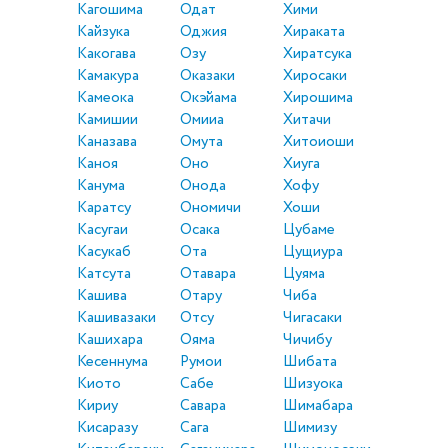
Кагошима
Одат
Хими
Кайзука
Оджия
Хираката
Какогава
Озу
Хиратсука
Камакура
Оказаки
Хиросаки
Камеока
Окэйама
Хирошима
Камишии
Омииа
Хитачи
Каназава
Омута
Хитоиоши
Каноя
Оно
Хиуга
Канума
Онода
Хофу
Каратсу
Ономичи
Хоши
Касугаи
Осака
Цубаме
Касукаб
Ота
Цущиура
Катсута
Отавара
Цуяма
Кашива
Отару
Чиба
Кашивазаки
Отсу
Чигасаки
Кашихара
Ояма
Чичибу
Кесеннума
Румои
Шибата
Киото
Сабе
Шизуока
Кириу
Савара
Шимабара
Кисаразу
Сага
Шимизу