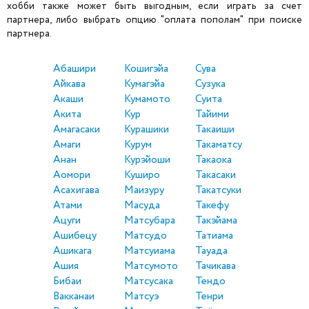
хобби также может быть выгодным, если играть за счет
партнера, либо выбрать опцию "оплата пополам" при поиске
партнера.
Абашири
Кошигэйа
Сува
Айкава
Кумагэйа
Сузука
Акаши
Кумамото
Суита
Акита
Кур
Тайими
Амагасаки
Курашики
Такаиши
Амаги
Курум
Такаматсу
Анан
Курэйоши
Такаока
Аомори
Куширо
Такасаки
Асахигава
Маизуру
Такатсуки
Атами
Масуда
Такефу
Ацуги
Матсубара
Такэйама
Ашибецу
Матсудо
Татиама
Ашикага
Матсуиама
Тауада
Ашия
Матсумото
Тачикава
Бибаи
Матсусака
Тендо
Вакканаи
Матсуэ
Тенри