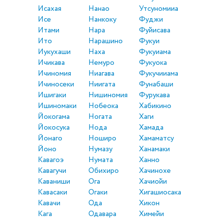
Исахая
Нанао
Утсуномииа
Исе
Нанкоку
Фуджи
Итами
Нара
Фуйисава
Ито
Нарашино
Фукуи
Иукухаши
Наха
Фукуиама
Ичикава
Немуро
Фукуока
Ичиномия
Ниагава
Фукучииама
Ичиносеки
Ниигата
Фунабаши
Ишигаки
Нишиномия
Фурукава
Ишиномаки
Нобеока
Хабикино
Йокогама
Ногата
Хаги
Йокосука
Нода
Хамада
Йонаго
Ноширо
Хамаматсу
Йоно
Нумазу
Ханамаки
Кавагоэ
Нумата
Ханно
Кавагучи
Обихиро
Хачинохе
Каваниши
Ога
Хачиойи
Кавасаки
Огаки
Хигашиосака
Кавачи
Ода
Хикон
Кага
Одавара
Химейи