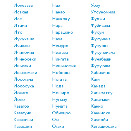
Ионезава
Наз
Уозу
Исахая
Нанао
Утсуномииа
Исе
Нанкоку
Фуджи
Итами
Нара
Фуйисава
Ито
Нарашино
Фукуи
Иукухаши
Наха
Фукуиама
Ичикава
Немуро
Фукуока
Ичиномия
Ниагава
Фукучииама
Ичиносеки
Ниигата
Фунабаши
Ишигаки
Нишиномия
Фурукава
Ишиномаки
Нобеока
Хабикино
Йокогама
Ногата
Хаги
Йокосука
Нода
Хамада
Йонаго
Ноширо
Хамаматсу
Йоно
Нумазу
Ханамаки
Кавагоэ
Нумата
Ханно
Кавагучи
Обихиро
Хачинохе
Каваниши
Ога
Хачиойи
Кавасаки
Огаки
Хигашиосака