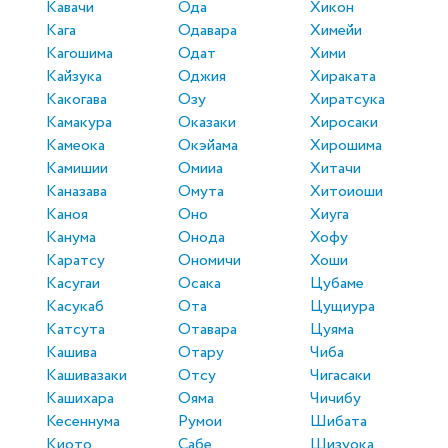
Кавачи
Ода
Хикон
Кага
Одавара
Химейи
Кагошима
Одат
Хими
Кайзука
Оджия
Хираката
Какогава
Озу
Хиратсука
Камакура
Оказаки
Хиросаки
Камеока
Окэйама
Хирошима
Камишии
Омииа
Хитачи
Каназава
Омута
Хитоиоши
Каноя
Оно
Хиуга
Канума
Онода
Хофу
Каратсу
Ономичи
Хоши
Касугаи
Осака
Цубаме
Касукаб
Ота
Цущиура
Катсута
Отавара
Цуяма
Кашива
Отару
Чиба
Кашивазаки
Отсу
Чигасаки
Кашихара
Ояма
Чичибу
Кесеннума
Румои
Шибата
Киото
Сабе
Шизуока