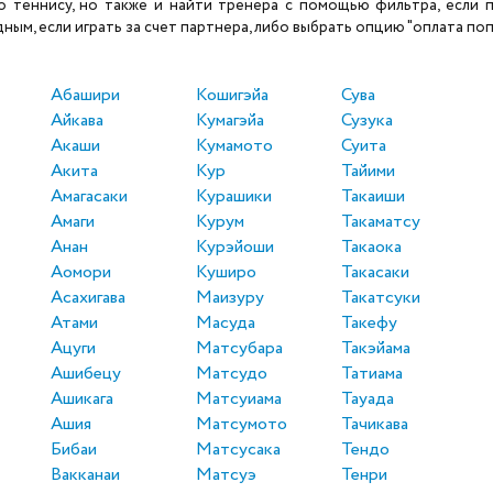
теннису, но также и найти тренера с помощью фильтра, если по
ым, если играть за счет партнера, либо выбрать опцию "оплата поп
Абашири
Кошигэйа
Сува
Айкава
Кумагэйа
Сузука
Акаши
Кумамото
Суита
Акита
Кур
Тайими
Амагасаки
Курашики
Такаиши
Амаги
Курум
Такаматсу
Анан
Курэйоши
Такаока
Аомори
Куширо
Такасаки
Асахигава
Маизуру
Такатсуки
Атами
Масуда
Такефу
Ацуги
Матсубара
Такэйама
Ашибецу
Матсудо
Татиама
Ашикага
Матсуиама
Тауада
Ашия
Матсумото
Тачикава
Бибаи
Матсусака
Тендо
Вакканаи
Матсуэ
Тенри