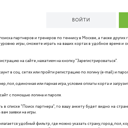
ВОЙТИ
поиска партнеров и тренеров по теннису в Москве, а также других
 уровню игры, сможете играть на ваших кортах в удобное время и
страцию на сайте, нажатием на кнопку "Зарегистрироваться".
унт в соц. сетях или пройти регистрацию по логину (e-mail) и паро
нер, пол, одиночная или парная игра, условия оплаты корта и загруз
сайт с помощью логина и пароля.
ть в списке "Поиск партнера", то вашу анкету будет видно на стра
вам заявки на игры.
агается удобный фильтр, где можно указать страну, город, пол, корт,