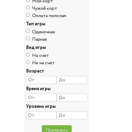
Мой корт
Чужой корт
Оплата пополам
Тип игры
Одиночная
Парная
Вид игры
На счет
Не на счет
Возраст
Время игры
Уровень игры