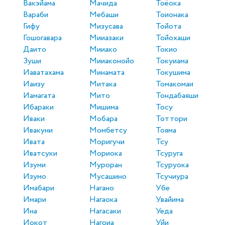
Вакэйама
Мачида
Тоёока
Вараби
Мебаши
Тоионака
Гифу
Мизусава
Тойота
Гошогавара
Мииазаки
Тойохаши
Даито
Мииако
Токио
Зуши
Мииаконойо
Токуиама
Иаватахама
Минамата
Токушима
Иаизу
Митака
Томакомаи
Иамагата
Мито
Тондабаяши
Ибараки
Мишима
Тосу
Иваки
Мобара
Тоттори
Ивакуни
Момбетсу
Тояма
Ивата
Моригучи
Тсу
Иватсуки
Мориока
Тсуруга
Изуми
Муроран
Тсуруока
Изумо
Мусашино
Тсучиура
Имабари
Нагано
Убе
Имари
Нагаока
Увайима
Ина
Нагасаки
Уеда
Иокот
Нагоиа
Уйи