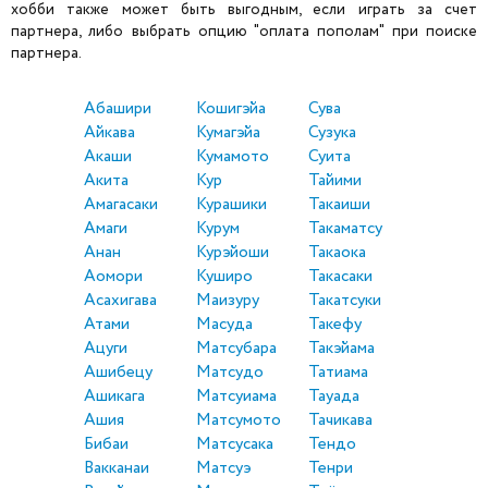
хобби также может быть выгодным, если играть за счет
партнера, либо выбрать опцию "оплата пополам" при поиске
партнера.
Абашири
Кошигэйа
Сува
Айкава
Кумагэйа
Сузука
Акаши
Кумамото
Суита
Акита
Кур
Тайими
Амагасаки
Курашики
Такаиши
Амаги
Курум
Такаматсу
Анан
Курэйоши
Такаока
Аомори
Куширо
Такасаки
Асахигава
Маизуру
Такатсуки
Атами
Масуда
Такефу
Ацуги
Матсубара
Такэйама
Ашибецу
Матсудо
Татиама
Ашикага
Матсуиама
Тауада
Ашия
Матсумото
Тачикава
Бибаи
Матсусака
Тендо
Вакканаи
Матсуэ
Тенри