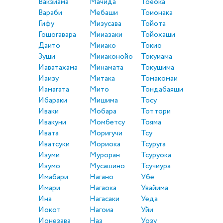
Вакэйама
Мачида
Тоёока
Вараби
Мебаши
Тоионака
Гифу
Мизусава
Тойота
Гошогавара
Мииазаки
Тойохаши
Даито
Мииако
Токио
Зуши
Мииаконойо
Токуиама
Иаватахама
Минамата
Токушима
Иаизу
Митака
Томакомаи
Иамагата
Мито
Тондабаяши
Ибараки
Мишима
Тосу
Иваки
Мобара
Тоттори
Ивакуни
Момбетсу
Тояма
Ивата
Моригучи
Тсу
Иватсуки
Мориока
Тсуруга
Изуми
Муроран
Тсуруока
Изумо
Мусашино
Тсучиура
Имабари
Нагано
Убе
Имари
Нагаока
Увайима
Ина
Нагасаки
Уеда
Иокот
Нагоиа
Уйи
Ионезава
Наз
Уозу