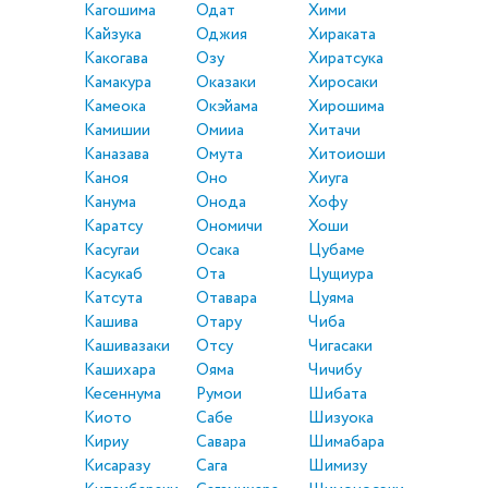
Кагошима
Одат
Хими
Кайзука
Оджия
Хираката
Какогава
Озу
Хиратсука
Камакура
Оказаки
Хиросаки
Камеока
Окэйама
Хирошима
Камишии
Омииа
Хитачи
Каназава
Омута
Хитоиоши
Каноя
Оно
Хиуга
Канума
Онода
Хофу
Каратсу
Ономичи
Хоши
Касугаи
Осака
Цубаме
Касукаб
Ота
Цущиура
Катсута
Отавара
Цуяма
Кашива
Отару
Чиба
Кашивазаки
Отсу
Чигасаки
Кашихара
Ояма
Чичибу
Кесеннума
Румои
Шибата
Киото
Сабе
Шизуока
Кириу
Савара
Шимабара
Кисаразу
Сага
Шимизу