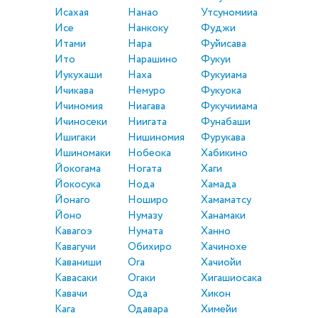
Исахая
Нанао
Утсуномииа
Исе
Нанкоку
Фуджи
Итами
Нара
Фуйисава
Ито
Нарашино
Фукуи
Иукухаши
Наха
Фукуиама
Ичикава
Немуро
Фукуока
Ичиномия
Ниагава
Фукучииама
Ичиносеки
Ниигата
Фунабаши
Ишигаки
Нишиномия
Фурукава
Ишиномаки
Нобеока
Хабикино
Йокогама
Ногата
Хаги
Йокосука
Нода
Хамада
Йонаго
Ноширо
Хамаматсу
Йоно
Нумазу
Ханамаки
Кавагоэ
Нумата
Ханно
Кавагучи
Обихиро
Хачинохе
Каваниши
Ога
Хачиойи
Кавасаки
Огаки
Хигашиосака
Кавачи
Ода
Хикон
Кага
Одавара
Химейи