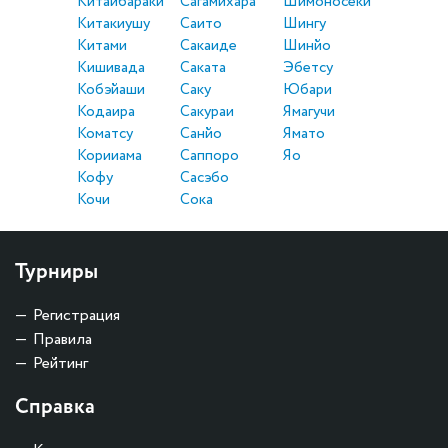
Китаибараки
Сагамихара
Шимоносеки
Китакиушу
Саито
Шингу
Китами
Сакаиде
Шинйо
Кишивада
Саката
Эбетсу
Кобэйаши
Саку
Юбари
Кодаира
Сакураи
Ямагучи
Коматсу
Санйо
Ямато
Корииама
Саппоро
Яо
Кофу
Сасэбо
Кочи
Сока
Турниры
Регистрация
Правила
Рейтинг
Справка