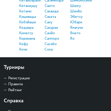
Китаибараки
Сагамихара
Шимоносеки
Китакиушу
Саито
Шингу
Китами
Сакаиде
Шинйо
Кишивада
Саката
Эбетсу
Кобэйаши
Саку
Юбари
Кодаира
Сакураи
Ямагучи
Коматсу
Санйо
Ямато
Корииама
Саппоро
Яо
Кофу
Сасэбо
Кочи
Сока
Турниры
Регистрация
Правила
Рейтинг
Справка