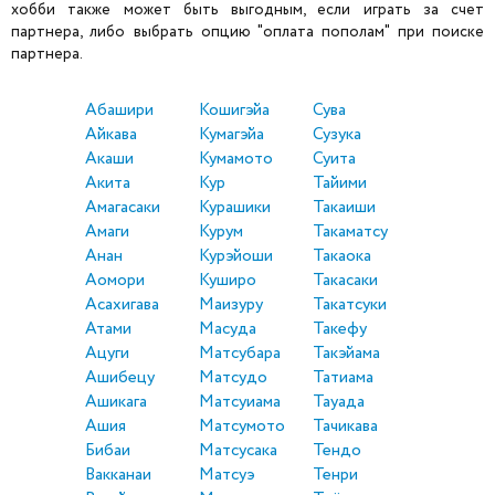
хобби также может быть выгодным, если играть за счет
партнера, либо выбрать опцию "оплата пополам" при поиске
партнера.
Абашири
Кошигэйа
Сува
Айкава
Кумагэйа
Сузука
Акаши
Кумамото
Суита
Акита
Кур
Тайими
Амагасаки
Курашики
Такаиши
Амаги
Курум
Такаматсу
Анан
Курэйоши
Такаока
Аомори
Куширо
Такасаки
Асахигава
Маизуру
Такатсуки
Атами
Масуда
Такефу
Ацуги
Матсубара
Такэйама
Ашибецу
Матсудо
Татиама
Ашикага
Матсуиама
Тауада
Ашия
Матсумото
Тачикава
Бибаи
Матсусака
Тендо
Вакканаи
Матсуэ
Тенри