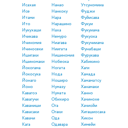
Исахая
Нанао
Утсуномииа
Исе
Нанкоку
Фуджи
Итами
Нара
Фуйисава
Ито
Нарашино
Фукуи
Иукухаши
Наха
Фукуиама
Ичикава
Немуро
Фукуока
Ичиномия
Ниагава
Фукучииама
Ичиносеки
Ниигата
Фунабаши
Ишигаки
Нишиномия
Фурукава
Ишиномаки
Нобеока
Хабикино
Йокогама
Ногата
Хаги
Йокосука
Нода
Хамада
Йонаго
Ноширо
Хамаматсу
Йоно
Нумазу
Ханамаки
Кавагоэ
Нумата
Ханно
Кавагучи
Обихиро
Хачинохе
Каваниши
Ога
Хачиойи
Кавасаки
Огаки
Хигашиосака
Кавачи
Ода
Хикон
Кага
Одавара
Химейи