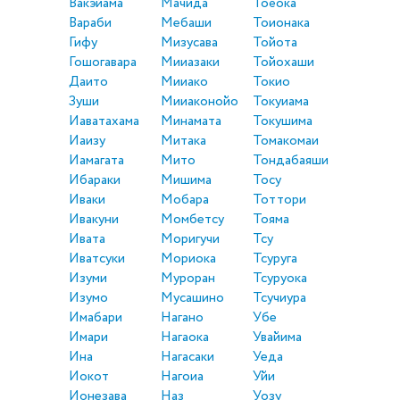
Вакэйама
Мачида
Тоёока
Вараби
Мебаши
Тоионака
Гифу
Мизусава
Тойота
Гошогавара
Мииазаки
Тойохаши
Даито
Мииако
Токио
Зуши
Мииаконойо
Токуиама
Иаватахама
Минамата
Токушима
Иаизу
Митака
Томакомаи
Иамагата
Мито
Тондабаяши
Ибараки
Мишима
Тосу
Иваки
Мобара
Тоттори
Ивакуни
Момбетсу
Тояма
Ивата
Моригучи
Тсу
Иватсуки
Мориока
Тсуруга
Изуми
Муроран
Тсуруока
Изумо
Мусашино
Тсучиура
Имабари
Нагано
Убе
Имари
Нагаока
Увайима
Ина
Нагасаки
Уеда
Иокот
Нагоиа
Уйи
Ионезава
Наз
Уозу