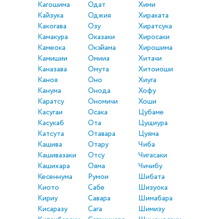
Кагошима
Одат
Хими
Кайзука
Оджия
Хираката
Какогава
Озу
Хиратсука
Камакура
Оказаки
Хиросаки
Камеока
Окэйама
Хирошима
Камишии
Омииа
Хитачи
Каназава
Омута
Хитоиоши
Каноя
Оно
Хиуга
Канума
Онода
Хофу
Каратсу
Ономичи
Хоши
Касугаи
Осака
Цубаме
Касукаб
Ота
Цущиура
Катсута
Отавара
Цуяма
Кашива
Отару
Чиба
Кашивазаки
Отсу
Чигасаки
Кашихара
Ояма
Чичибу
Кесеннума
Румои
Шибата
Киото
Сабе
Шизуока
Кириу
Савара
Шимабара
Кисаразу
Сага
Шимизу