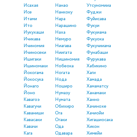
Исахая
Нанао
Утсуномииа
Исе
Нанкоку
Фуджи
Итами
Нара
Фуйисава
Ито
Нарашино
Фукуи
Иукухаши
Наха
Фукуиама
Ичикава
Немуро
Фукуока
Ичиномия
Ниагава
Фукучииама
Ичиносеки
Ниигата
Фунабаши
Ишигаки
Нишиномия
Фурукава
Ишиномаки
Нобеока
Хабикино
Йокогама
Ногата
Хаги
Йокосука
Нода
Хамада
Йонаго
Ноширо
Хамаматсу
Йоно
Нумазу
Ханамаки
Кавагоэ
Нумата
Ханно
Кавагучи
Обихиро
Хачинохе
Каваниши
Ога
Хачиойи
Кавасаки
Огаки
Хигашиосака
Кавачи
Ода
Хикон
Кага
Одавара
Химейи