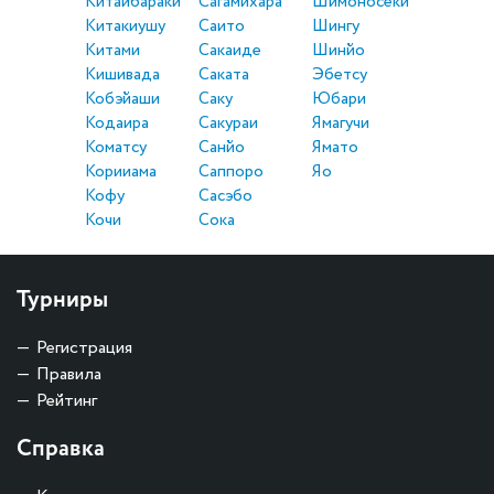
Китаибараки
Сагамихара
Шимоносеки
Китакиушу
Саито
Шингу
Китами
Сакаиде
Шинйо
Кишивада
Саката
Эбетсу
Кобэйаши
Саку
Юбари
Кодаира
Сакураи
Ямагучи
Коматсу
Санйо
Ямато
Корииама
Саппоро
Яо
Кофу
Сасэбо
Кочи
Сока
Турниры
Регистрация
Правила
Рейтинг
Справка