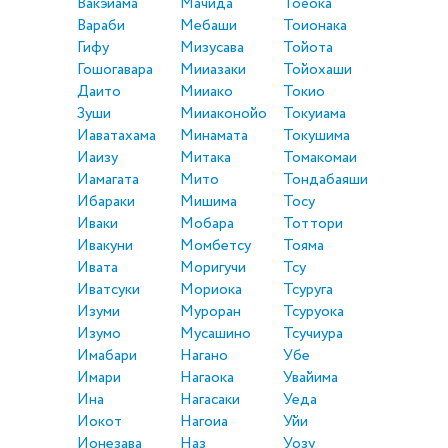
Вакэйама
Мачида
Тоёока
Вараби
Мебаши
Тоионака
Гифу
Мизусава
Тойота
Гошогавара
Мииазаки
Тойохаши
Даито
Мииако
Токио
Зуши
Мииаконойо
Токуиама
Иаватахама
Минамата
Токушима
Иаизу
Митака
Томакомаи
Иамагата
Мито
Тондабаяши
Ибараки
Мишима
Тосу
Иваки
Мобара
Тоттори
Ивакуни
Момбетсу
Тояма
Ивата
Моригучи
Тсу
Иватсуки
Мориока
Тсуруга
Изуми
Муроран
Тсуруока
Изумо
Мусашино
Тсучиура
Имабари
Нагано
Убе
Имари
Нагаока
Увайима
Ина
Нагасаки
Уеда
Иокот
Нагоиа
Уйи
Ионезава
Наз
Уозу