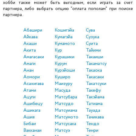
хобби также может быть выгодным, если играть за счет
партнера, либо выбрать опцию "оплата пополам" при поиске
партнера.
Абашири
Кошигэйа
Сува
Айкава
Кумагэйа
Сузука
Акаши
Кумамото
Суита
Акита
Кур
Тайими
Амагасаки
Курашики
Такаиши
Амаги
Курум
Такаматсу
Анан
Курэйоши
Такаока
Аомори
Куширо
Такасаки
Асахигава
Маизуру
Такатсуки
Атами
Масуда
Такефу
Ацуги
Матсубара
Такэйама
Ашибецу
Матсудо
Татиама
Ашикага
Матсуиама
Тауада
Ашия
Матсумото
Тачикава
Бибаи
Матсусака
Тендо
Вакканаи
Матсуэ
Тенри