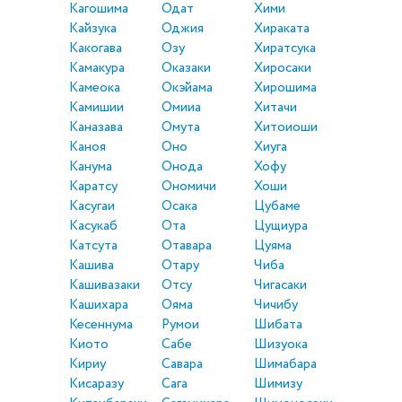
Кагошима
Одат
Хими
Кайзука
Оджия
Хираката
Какогава
Озу
Хиратсука
Камакура
Оказаки
Хиросаки
Камеока
Окэйама
Хирошима
Камишии
Омииа
Хитачи
Каназава
Омута
Хитоиоши
Каноя
Оно
Хиуга
Канума
Онода
Хофу
Каратсу
Ономичи
Хоши
Касугаи
Осака
Цубаме
Касукаб
Ота
Цущиура
Катсута
Отавара
Цуяма
Кашива
Отару
Чиба
Кашивазаки
Отсу
Чигасаки
Кашихара
Ояма
Чичибу
Кесеннума
Румои
Шибата
Киото
Сабе
Шизуока
Кириу
Савара
Шимабара
Кисаразу
Сага
Шимизу