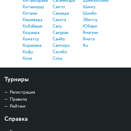
Китаибараки
Сагамихара
Шимоносеки
Китакиушу
Саито
Шингу
Китами
Сакаиде
Шинйо
Кишивада
Саката
Эбетсу
Кобэйаши
Саку
Юбари
Кодаира
Сакураи
Ямагучи
Коматсу
Санйо
Ямато
Корииама
Саппоро
Яо
Кофу
Сасэбо
Кочи
Сока
Турниры
Регистрация
Правила
Рейтинг
Справка