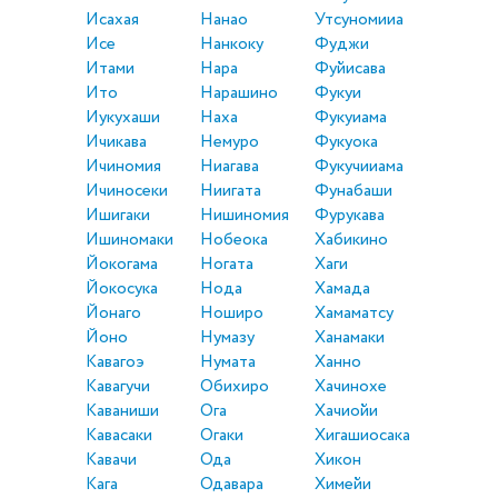
Исахая
Нанао
Утсуномииа
Исе
Нанкоку
Фуджи
Итами
Нара
Фуйисава
Ито
Нарашино
Фукуи
Иукухаши
Наха
Фукуиама
Ичикава
Немуро
Фукуока
Ичиномия
Ниагава
Фукучииама
Ичиносеки
Ниигата
Фунабаши
Ишигаки
Нишиномия
Фурукава
Ишиномаки
Нобеока
Хабикино
Йокогама
Ногата
Хаги
Йокосука
Нода
Хамада
Йонаго
Ноширо
Хамаматсу
Йоно
Нумазу
Ханамаки
Кавагоэ
Нумата
Ханно
Кавагучи
Обихиро
Хачинохе
Каваниши
Ога
Хачиойи
Кавасаки
Огаки
Хигашиосака
Кавачи
Ода
Хикон
Кага
Одавара
Химейи