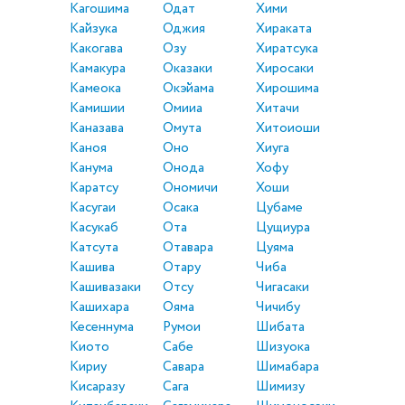
Кагошима
Одат
Хими
Кайзука
Оджия
Хираката
Какогава
Озу
Хиратсука
Камакура
Оказаки
Хиросаки
Камеока
Окэйама
Хирошима
Камишии
Омииа
Хитачи
Каназава
Омута
Хитоиоши
Каноя
Оно
Хиуга
Канума
Онода
Хофу
Каратсу
Ономичи
Хоши
Касугаи
Осака
Цубаме
Касукаб
Ота
Цущиура
Катсута
Отавара
Цуяма
Кашива
Отару
Чиба
Кашивазаки
Отсу
Чигасаки
Кашихара
Ояма
Чичибу
Кесеннума
Румои
Шибата
Киото
Сабе
Шизуока
Кириу
Савара
Шимабара
Кисаразу
Сага
Шимизу