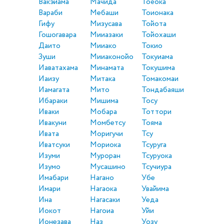
Вакэйама
Мачида
Тоёока
Вараби
Мебаши
Тоионака
Гифу
Мизусава
Тойота
Гошогавара
Мииазаки
Тойохаши
Даито
Мииако
Токио
Зуши
Мииаконойо
Токуиама
Иаватахама
Минамата
Токушима
Иаизу
Митака
Томакомаи
Иамагата
Мито
Тондабаяши
Ибараки
Мишима
Тосу
Иваки
Мобара
Тоттори
Ивакуни
Момбетсу
Тояма
Ивата
Моригучи
Тсу
Иватсуки
Мориока
Тсуруга
Изуми
Муроран
Тсуруока
Изумо
Мусашино
Тсучиура
Имабари
Нагано
Убе
Имари
Нагаока
Увайима
Ина
Нагасаки
Уеда
Иокот
Нагоиа
Уйи
Ионезава
Наз
Уозу