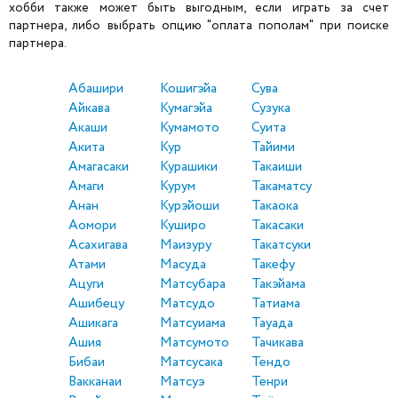
хобби также может быть выгодным, если играть за счет
партнера, либо выбрать опцию "оплата пополам" при поиске
партнера.
Абашири
Кошигэйа
Сува
Айкава
Кумагэйа
Сузука
Акаши
Кумамото
Суита
Акита
Кур
Тайими
Амагасаки
Курашики
Такаиши
Амаги
Курум
Такаматсу
Анан
Курэйоши
Такаока
Аомори
Куширо
Такасаки
Асахигава
Маизуру
Такатсуки
Атами
Масуда
Такефу
Ацуги
Матсубара
Такэйама
Ашибецу
Матсудо
Татиама
Ашикага
Матсуиама
Тауада
Ашия
Матсумото
Тачикава
Бибаи
Матсусака
Тендо
Вакканаи
Матсуэ
Тенри