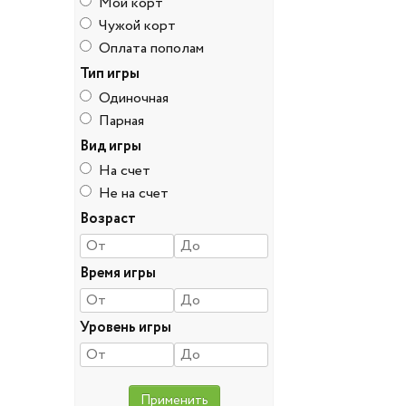
Мой корт
Чужой корт
Оплата пополам
Тип игры
Одиночная
Парная
Вид игры
На счет
Не на счет
Возраст
Время игры
Уровень игры