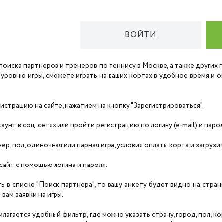
ВОЙТИ
поиска партнеров и тренеров по теннису в Москве, а также других
 уровню игры, сможете играть на ваших кортах в удобное время и
страцию на сайте, нажатием на кнопку "Зарегистрироваться".
унт в соц. сетях или пройти регистрацию по логину (e-mail) и паро
нер, пол, одиночная или парная игра, условия оплаты корта и загруз
сайт с помощью логина и пароля.
ть в списке "Поиск партнера", то вашу анкету будет видно на стра
вам заявки на игры.
агается удобный фильтр, где можно указать страну, город, пол, корт,