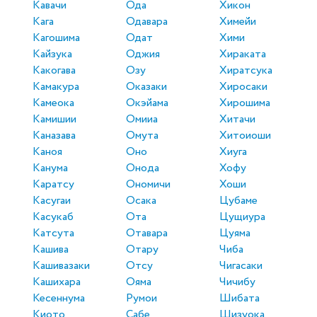
Кавачи
Ода
Хикон
Кага
Одавара
Химейи
Кагошима
Одат
Хими
Кайзука
Оджия
Хираката
Какогава
Озу
Хиратсука
Камакура
Оказаки
Хиросаки
Камеока
Окэйама
Хирошима
Камишии
Омииа
Хитачи
Каназава
Омута
Хитоиоши
Каноя
Оно
Хиуга
Канума
Онода
Хофу
Каратсу
Ономичи
Хоши
Касугаи
Осака
Цубаме
Касукаб
Ота
Цущиура
Катсута
Отавара
Цуяма
Кашива
Отару
Чиба
Кашивазаки
Отсу
Чигасаки
Кашихара
Ояма
Чичибу
Кесеннума
Румои
Шибата
Киото
Сабе
Шизуока