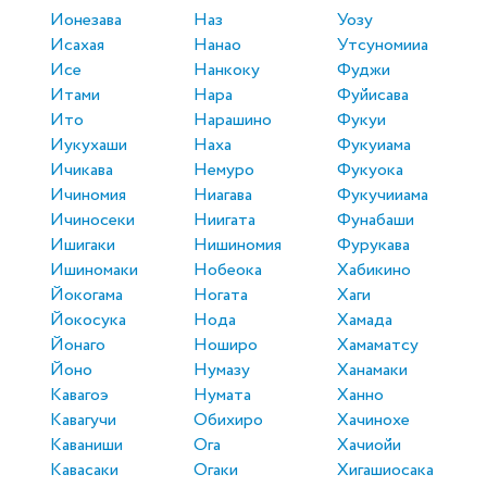
Ионезава
Наз
Уозу
Исахая
Нанао
Утсуномииа
Исе
Нанкоку
Фуджи
Итами
Нара
Фуйисава
Ито
Нарашино
Фукуи
Иукухаши
Наха
Фукуиама
Ичикава
Немуро
Фукуока
Ичиномия
Ниагава
Фукучииама
Ичиносеки
Ниигата
Фунабаши
Ишигаки
Нишиномия
Фурукава
Ишиномаки
Нобеока
Хабикино
Йокогама
Ногата
Хаги
Йокосука
Нода
Хамада
Йонаго
Ноширо
Хамаматсу
Йоно
Нумазу
Ханамаки
Кавагоэ
Нумата
Ханно
Кавагучи
Обихиро
Хачинохе
Каваниши
Ога
Хачиойи
Кавасаки
Огаки
Хигашиосака