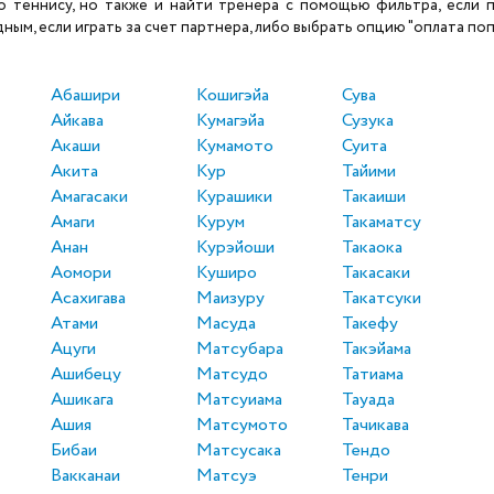
теннису, но также и найти тренера с помощью фильтра, если по
ым, если играть за счет партнера, либо выбрать опцию "оплата поп
Абашири
Кошигэйа
Сува
Айкава
Кумагэйа
Сузука
Акаши
Кумамото
Суита
Акита
Кур
Тайими
Амагасаки
Курашики
Такаиши
Амаги
Курум
Такаматсу
Анан
Курэйоши
Такаока
Аомори
Куширо
Такасаки
Асахигава
Маизуру
Такатсуки
Атами
Масуда
Такефу
Ацуги
Матсубара
Такэйама
Ашибецу
Матсудо
Татиама
Ашикага
Матсуиама
Тауада
Ашия
Матсумото
Тачикава
Бибаи
Матсусака
Тендо
Вакканаи
Матсуэ
Тенри