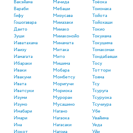
Вакэйама
Мачида
Тоёока
Вараби
Мебаши
Тоионака
Гифу
Мизусава
Тойота
Гошогавара
Мииазаки
Тойохаши
Даито
Мииако
Токио
Зуши
Мииаконойо
Токуиама
Иаватахама
Минамата
Токушима
Иаизу
Митака
Томакомаи
Иамагата
Мито
Тондабаяши
Ибараки
Мишима
Тосу
Иваки
Мобара
Тоттори
Ивакуни
Момбетсу
Тояма
Ивата
Моригучи
Тсу
Иватсуки
Мориока
Тсуруга
Изуми
Муроран
Тсуруока
Изумо
Мусашино
Тсучиура
Имабари
Нагано
Убе
Имари
Нагаока
Увайима
Ина
Нагасаки
Уеда
Иокот
Нагоиа
Уйи