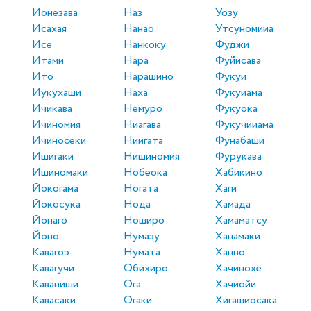
Ионезава
Наз
Уозу
Исахая
Нанао
Утсуномииа
Исе
Нанкоку
Фуджи
Итами
Нара
Фуйисава
Ито
Нарашино
Фукуи
Иукухаши
Наха
Фукуиама
Ичикава
Немуро
Фукуока
Ичиномия
Ниагава
Фукучииама
Ичиносеки
Ниигата
Фунабаши
Ишигаки
Нишиномия
Фурукава
Ишиномаки
Нобеока
Хабикино
Йокогама
Ногата
Хаги
Йокосука
Нода
Хамада
Йонаго
Ноширо
Хамаматсу
Йоно
Нумазу
Ханамаки
Кавагоэ
Нумата
Ханно
Кавагучи
Обихиро
Хачинохе
Каваниши
Ога
Хачиойи
Кавасаки
Огаки
Хигашиосака