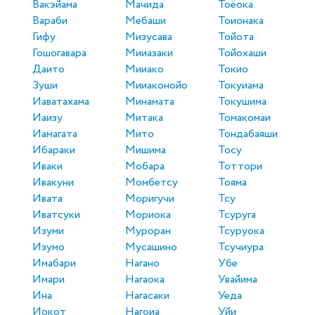
Вакэйама
Мачида
Тоёока
Вараби
Мебаши
Тоионака
Гифу
Мизусава
Тойота
Гошогавара
Мииазаки
Тойохаши
Даито
Мииако
Токио
Зуши
Мииаконойо
Токуиама
Иаватахама
Минамата
Токушима
Иаизу
Митака
Томакомаи
Иамагата
Мито
Тондабаяши
Ибараки
Мишима
Тосу
Иваки
Мобара
Тоттори
Ивакуни
Момбетсу
Тояма
Ивата
Моригучи
Тсу
Иватсуки
Мориока
Тсуруга
Изуми
Муроран
Тсуруока
Изумо
Мусашино
Тсучиура
Имабари
Нагано
Убе
Имари
Нагаока
Увайима
Ина
Нагасаки
Уеда
Иокот
Нагоиа
Уйи