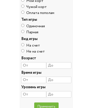
Мой корт
Чужой корт
Оплата пополам
Тип игры
Одиночная
Парная
Вид игры
На счет
Не на счет
Возраст
Время игры
Уровень игры