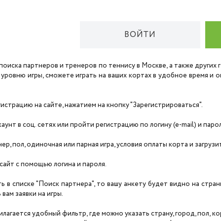
ВОЙТИ
поиска партнеров и тренеров по теннису в Москве, а также других
 уровню игры, сможете играть на ваших кортах в удобное время и
страцию на сайте, нажатием на кнопку "Зарегистрироваться".
унт в соц. сетях или пройти регистрацию по логину (e-mail) и паро
нер, пол, одиночная или парная игра, условия оплаты корта и загруз
сайт с помощью логина и пароля.
ть в списке "Поиск партнера", то вашу анкету будет видно на стра
вам заявки на игры.
агается удобный фильтр, где можно указать страну, город, пол, корт,