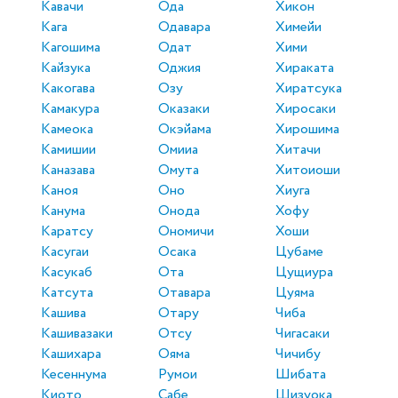
Кавачи
Ода
Хикон
Кага
Одавара
Химейи
Кагошима
Одат
Хими
Кайзука
Оджия
Хираката
Какогава
Озу
Хиратсука
Камакура
Оказаки
Хиросаки
Камеока
Окэйама
Хирошима
Камишии
Омииа
Хитачи
Каназава
Омута
Хитоиоши
Каноя
Оно
Хиуга
Канума
Онода
Хофу
Каратсу
Ономичи
Хоши
Касугаи
Осака
Цубаме
Касукаб
Ота
Цущиура
Катсута
Отавара
Цуяма
Кашива
Отару
Чиба
Кашивазаки
Отсу
Чигасаки
Кашихара
Ояма
Чичибу
Кесеннума
Румои
Шибата
Киото
Сабе
Шизуока