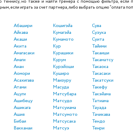
теннису, но также и найти тренера с помощью фильтра, если по
ым, если играть за счет партнера, либо выбрать опцию "оплата поп
Абашири
Кошигэйа
Сува
Айкава
Кумагэйа
Сузука
Акаши
Кумамото
Суита
Акита
Кур
Тайими
Амагасаки
Курашики
Такаиши
Амаги
Курум
Такаматсу
Анан
Курэйоши
Такаока
Аомори
Куширо
Такасаки
Асахигава
Маизуру
Такатсуки
Атами
Масуда
Такефу
Ацуги
Матсубара
Такэйама
Ашибецу
Матсудо
Татиама
Ашикага
Матсуиама
Тауада
Ашия
Матсумото
Тачикава
Бибаи
Матсусака
Тендо
Вакканаи
Матсуэ
Тенри