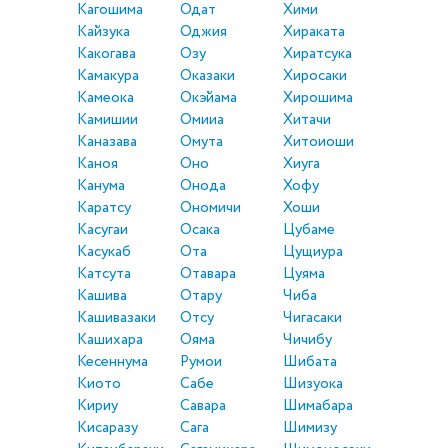
Кагошима
Одат
Хими
Кайзука
Оджия
Хираката
Какогава
Озу
Хиратсука
Камакура
Оказаки
Хиросаки
Камеока
Окэйама
Хирошима
Камишии
Омииа
Хитачи
Каназава
Омута
Хитоиоши
Каноя
Оно
Хиуга
Канума
Онода
Хофу
Каратсу
Ономичи
Хоши
Касугаи
Осака
Цубаме
Касукаб
Ота
Цущиура
Катсута
Отавара
Цуяма
Кашива
Отару
Чиба
Кашивазаки
Отсу
Чигасаки
Кашихара
Ояма
Чичибу
Кесеннума
Румои
Шибата
Киото
Сабе
Шизуока
Кириу
Савара
Шимабара
Кисаразу
Сага
Шимизу