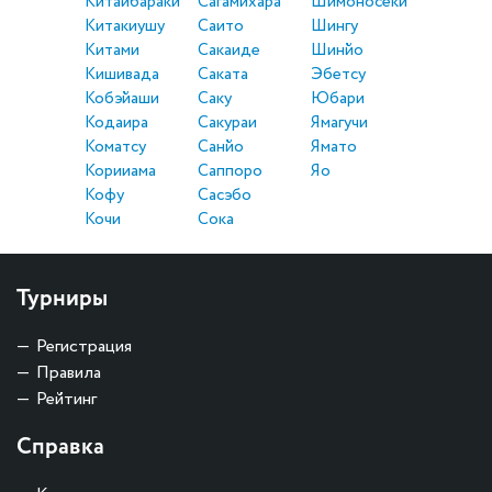
Китаибараки
Сагамихара
Шимоносеки
Китакиушу
Саито
Шингу
Китами
Сакаиде
Шинйо
Кишивада
Саката
Эбетсу
Кобэйаши
Саку
Юбари
Кодаира
Сакураи
Ямагучи
Коматсу
Санйо
Ямато
Корииама
Саппоро
Яо
Кофу
Сасэбо
Кочи
Сока
Турниры
Регистрация
Правила
Рейтинг
Справка