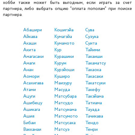
хобби также может быть выгодным, если играть за счет
партнера, либо выбрать опцию "оплата пополам" при поиске
партнера.
Абашири
Кошигэйа
Сува
Айкава
Кумагэйа
Сузука
Акаши
Кумамото
Суита
Акита
Кур
Тайими
Амагасаки
Курашики
Такаиши
Амаги
Курум
Такаматсу
Анан
Курэйоши
Такаока
Аомори
Куширо
Такасаки
Асахигава
Маизуру
Такатсуки
Атами
Масуда
Такефу
Ацуги
Матсубара
Такэйама
Ашибецу
Матсудо
Татиама
Ашикага
Матсуиама
Тауада
Ашия
Матсумото
Тачикава
Бибаи
Матсусака
Тендо
Вакканаи
Матсуэ
Тенри