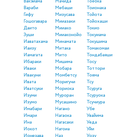
Вакэйама
Мачида
Тоёока
Вараби
Мебаши
Тоионака
Гифу
Мизусава
Тойота
Гошогавара
Мииазаки
Тойохаши
Даито
Мииако
Токио
Зуши
Мииаконойо
Токуиама
Иаватахама
Минамата
Токушима
Иаизу
Митака
Томакомаи
Иамагата
Мито
Тондабаяши
Ибараки
Мишима
Тосу
Иваки
Мобара
Тоттори
Ивакуни
Момбетсу
Тояма
Ивата
Моригучи
Тсу
Иватсуки
Мориока
Тсуруга
Изуми
Муроран
Тсуруока
Изумо
Мусашино
Тсучиура
Имабари
Нагано
Убе
Имари
Нагаока
Увайима
Ина
Нагасаки
Уеда
Иокот
Нагоиа
Уйи
Ионезава
Наз
Уозу