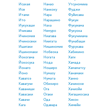
Исахая
Нанао
Утсуномииа
Исе
Нанкоку
Фуджи
Итами
Нара
Фуйисава
Ито
Нарашино
Фукуи
Иукухаши
Наха
Фукуиама
Ичикава
Немуро
Фукуока
Ичиномия
Ниагава
Фукучииама
Ичиносеки
Ниигата
Фунабаши
Ишигаки
Нишиномия
Фурукава
Ишиномаки
Нобеока
Хабикино
Йокогама
Ногата
Хаги
Йокосука
Нода
Хамада
Йонаго
Ноширо
Хамаматсу
Йоно
Нумазу
Ханамаки
Кавагоэ
Нумата
Ханно
Кавагучи
Обихиро
Хачинохе
Каваниши
Ога
Хачиойи
Кавасаки
Огаки
Хигашиосака
Кавачи
Ода
Хикон
Кага
Одавара
Химейи