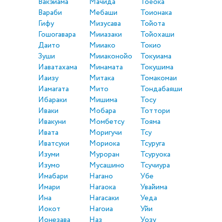
Вакэйама
Мачида
Тоёока
Вараби
Мебаши
Тоионака
Гифу
Мизусава
Тойота
Гошогавара
Мииазаки
Тойохаши
Даито
Мииако
Токио
Зуши
Мииаконойо
Токуиама
Иаватахама
Минамата
Токушима
Иаизу
Митака
Томакомаи
Иамагата
Мито
Тондабаяши
Ибараки
Мишима
Тосу
Иваки
Мобара
Тоттори
Ивакуни
Момбетсу
Тояма
Ивата
Моригучи
Тсу
Иватсуки
Мориока
Тсуруга
Изуми
Муроран
Тсуруока
Изумо
Мусашино
Тсучиура
Имабари
Нагано
Убе
Имари
Нагаока
Увайима
Ина
Нагасаки
Уеда
Иокот
Нагоиа
Уйи
Ионезава
Наз
Уозу