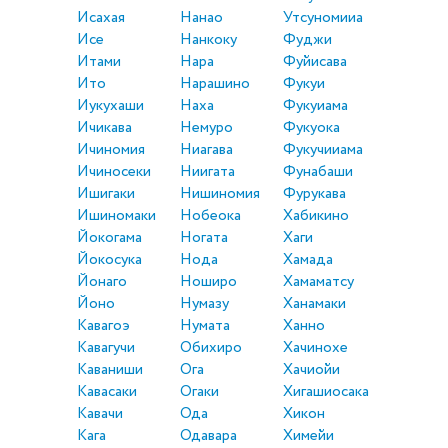
Исахая
Нанао
Утсуномииа
Исе
Нанкоку
Фуджи
Итами
Нара
Фуйисава
Ито
Нарашино
Фукуи
Иукухаши
Наха
Фукуиама
Ичикава
Немуро
Фукуока
Ичиномия
Ниагава
Фукучииама
Ичиносеки
Ниигата
Фунабаши
Ишигаки
Нишиномия
Фурукава
Ишиномаки
Нобеока
Хабикино
Йокогама
Ногата
Хаги
Йокосука
Нода
Хамада
Йонаго
Ноширо
Хамаматсу
Йоно
Нумазу
Ханамаки
Кавагоэ
Нумата
Ханно
Кавагучи
Обихиро
Хачинохе
Каваниши
Ога
Хачиойи
Кавасаки
Огаки
Хигашиосака
Кавачи
Ода
Хикон
Кага
Одавара
Химейи