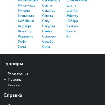
Китаибараки
Сагамихара
Шимоносеки
Китакиушу
Саито
Шингу
Китами
Сакаиде
Шинйо
Кишивада
Саката
Эбетсу
Кобэйаши
Саку
Юбари
Кодаира
Сакураи
Ямагучи
Коматсу
Санйо
Ямато
Корииама
Саппоро
Яо
Кофу
Сасэбо
Кочи
Сока
Турниры
Регистрация
Правила
Рейтинг
Справка