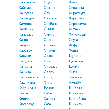
Кагошима
Одат
Хими
Кайзука
Оджия
Хираката
Какогава
Озу
Хиратсука
Камакура
Оказаки
Хиросаки
Камеока
Окэйама
Хирошима
Камишии
Омииа
Хитачи
Каназава
Омута
Хитоиоши
Каноя
Оно
Хиуга
Канума
Онода
Хофу
Каратсу
Ономичи
Хоши
Касугаи
Осака
Цубаме
Касукаб
Ота
Цущиура
Катсута
Отавара
Цуяма
Кашива
Отару
Чиба
Кашивазаки
Отсу
Чигасаки
Кашихара
Ояма
Чичибу
Кесеннума
Румои
Шибата
Киото
Сабе
Шизуока
Кириу
Савара
Шимабара
Кисаразу
Сага
Шимизу