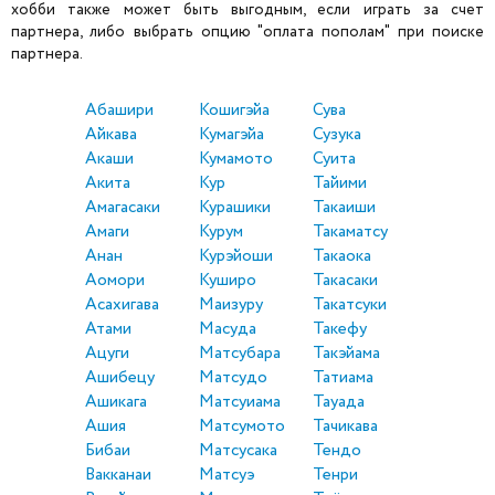
хобби также может быть выгодным, если играть за счет
партнера, либо выбрать опцию "оплата пополам" при поиске
партнера.
Абашири
Кошигэйа
Сува
Айкава
Кумагэйа
Сузука
Акаши
Кумамото
Суита
Акита
Кур
Тайими
Амагасаки
Курашики
Такаиши
Амаги
Курум
Такаматсу
Анан
Курэйоши
Такаока
Аомори
Куширо
Такасаки
Асахигава
Маизуру
Такатсуки
Атами
Масуда
Такефу
Ацуги
Матсубара
Такэйама
Ашибецу
Матсудо
Татиама
Ашикага
Матсуиама
Тауада
Ашия
Матсумото
Тачикава
Бибаи
Матсусака
Тендо
Вакканаи
Матсуэ
Тенри