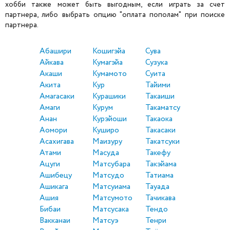
хобби также может быть выгодным, если играть за счет
партнера, либо выбрать опцию "оплата пополам" при поиске
партнера.
Абашири
Кошигэйа
Сува
Айкава
Кумагэйа
Сузука
Акаши
Кумамото
Суита
Акита
Кур
Тайими
Амагасаки
Курашики
Такаиши
Амаги
Курум
Такаматсу
Анан
Курэйоши
Такаока
Аомори
Куширо
Такасаки
Асахигава
Маизуру
Такатсуки
Атами
Масуда
Такефу
Ацуги
Матсубара
Такэйама
Ашибецу
Матсудо
Татиама
Ашикага
Матсуиама
Тауада
Ашия
Матсумото
Тачикава
Бибаи
Матсусака
Тендо
Вакканаи
Матсуэ
Тенри