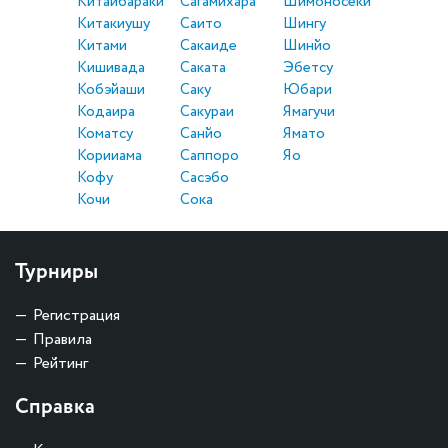
Китаибараки
Сагамихара
Шимоносеки
Китакиушу
Саито
Шингу
Китами
Сакаиде
Шинйо
Кишивада
Саката
Эбетсу
Кобэйаши
Саку
Юбари
Кодаира
Сакураи
Ямагучи
Коматсу
Санйо
Ямато
Корииама
Саппоро
Яо
Кофу
Сасэбо
Кочи
Сока
Турниры
Регистрация
Правила
Рейтинг
Справка