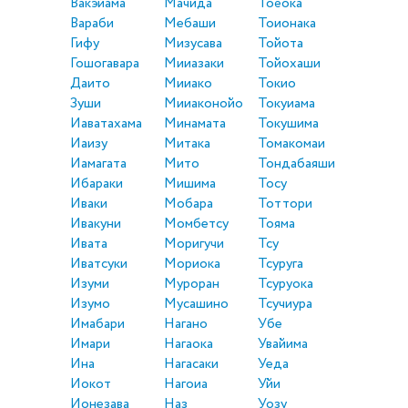
Вакэйама
Мачида
Тоёока
Вараби
Мебаши
Тоионака
Гифу
Мизусава
Тойота
Гошогавара
Мииазаки
Тойохаши
Даито
Мииако
Токио
Зуши
Мииаконойо
Токуиама
Иаватахама
Минамата
Токушима
Иаизу
Митака
Томакомаи
Иамагата
Мито
Тондабаяши
Ибараки
Мишима
Тосу
Иваки
Мобара
Тоттори
Ивакуни
Момбетсу
Тояма
Ивата
Моригучи
Тсу
Иватсуки
Мориока
Тсуруга
Изуми
Муроран
Тсуруока
Изумо
Мусашино
Тсучиура
Имабари
Нагано
Убе
Имари
Нагаока
Увайима
Ина
Нагасаки
Уеда
Иокот
Нагоиа
Уйи
Ионезава
Наз
Уозу