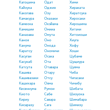
Кагошима
Одат
Хими
Кайзука
Оджия
Хираката
Какогава
Озу
Хиратсука
Камакура
Оказаки
Хиросаки
Камеока
Окэйама
Хирошима
Камишии
Омииа
Хитачи
Каназава
Омута
Хитоиоши
Каноя
Оно
Хиуга
Канума
Онода
Хофу
Каратсу
Ономичи
Хоши
Касугаи
Осака
Цубаме
Касукаб
Ота
Цущиура
Катсута
Отавара
Цуяма
Кашива
Отару
Чиба
Кашивазаки
Отсу
Чигасаки
Кашихара
Ояма
Чичибу
Кесеннума
Румои
Шибата
Киото
Сабе
Шизуока
Кириу
Савара
Шимабара
Кисаразу
Сага
Шимизу