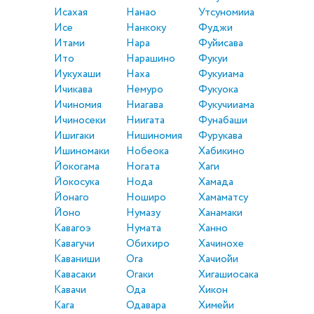
Исахая
Нанао
Утсуномииа
Исе
Нанкоку
Фуджи
Итами
Нара
Фуйисава
Ито
Нарашино
Фукуи
Иукухаши
Наха
Фукуиама
Ичикава
Немуро
Фукуока
Ичиномия
Ниагава
Фукучииама
Ичиносеки
Ниигата
Фунабаши
Ишигаки
Нишиномия
Фурукава
Ишиномаки
Нобеока
Хабикино
Йокогама
Ногата
Хаги
Йокосука
Нода
Хамада
Йонаго
Ноширо
Хамаматсу
Йоно
Нумазу
Ханамаки
Кавагоэ
Нумата
Ханно
Кавагучи
Обихиро
Хачинохе
Каваниши
Ога
Хачиойи
Кавасаки
Огаки
Хигашиосака
Кавачи
Ода
Хикон
Кага
Одавара
Химейи