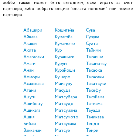
хобби также может быть выгодным, если играть за счет
партнера, либо выбрать опцию "оплата пополам" при поиске
партнера.
Абашири
Кошигэйа
Сува
Айкава
Кумагэйа
Сузука
Акаши
Кумамото
Суита
Акита
Кур
Тайими
Амагасаки
Курашики
Такаиши
Амаги
Курум
Такаматсу
Анан
Курэйоши
Такаока
Аомори
Куширо
Такасаки
Асахигава
Маизуру
Такатсуки
Атами
Масуда
Такефу
Ацуги
Матсубара
Такэйама
Ашибецу
Матсудо
Татиама
Ашикага
Матсуиама
Тауада
Ашия
Матсумото
Тачикава
Бибаи
Матсусака
Тендо
Вакканаи
Матсуэ
Тенри