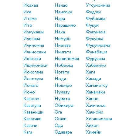
Исахая
Нанао
Утсуномииа
Исе
Нанкоку
Фуджи
Итами
Нара
Фуйисава
Ито
Нарашино
Фукуи
Иукухаши
Наха
Фукуиама
Ичикава
Немуро
Фукуока
Ичиномия
Ниагава
Фукучииама
Ичиносеки
Ниигата
Фунабаши
Ишигаки
Нишиномия
Фурукава
Ишиномаки
Нобеока
Хабикино
Йокогама
Ногата
Хаги
Йокосука
Нода
Хамада
Йонаго
Ноширо
Хамаматсу
Йоно
Нумазу
Ханамаки
Кавагоэ
Нумата
Ханно
Кавагучи
Обихиро
Хачинохе
Каваниши
Ога
Хачиойи
Кавасаки
Огаки
Хигашиосака
Кавачи
Ода
Хикон
Кага
Одавара
Химейи