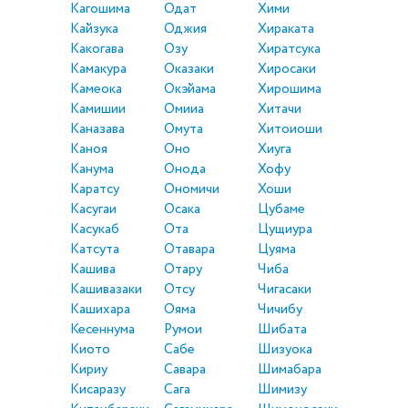
Кагошима
Одат
Хими
Кайзука
Оджия
Хираката
Какогава
Озу
Хиратсука
Камакура
Оказаки
Хиросаки
Камеока
Окэйама
Хирошима
Камишии
Омииа
Хитачи
Каназава
Омута
Хитоиоши
Каноя
Оно
Хиуга
Канума
Онода
Хофу
Каратсу
Ономичи
Хоши
Касугаи
Осака
Цубаме
Касукаб
Ота
Цущиура
Катсута
Отавара
Цуяма
Кашива
Отару
Чиба
Кашивазаки
Отсу
Чигасаки
Кашихара
Ояма
Чичибу
Кесеннума
Румои
Шибата
Киото
Сабе
Шизуока
Кириу
Савара
Шимабара
Кисаразу
Сага
Шимизу