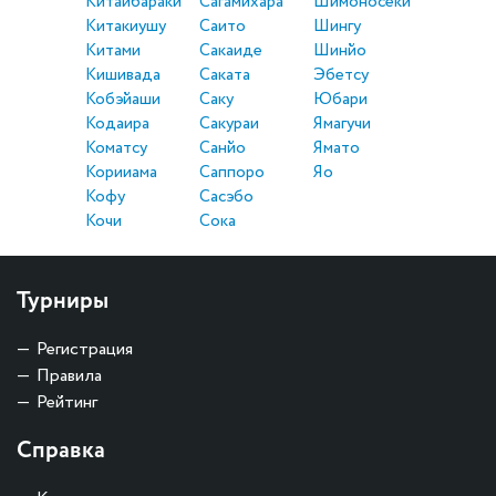
Китаибараки
Сагамихара
Шимоносеки
Китакиушу
Саито
Шингу
Китами
Сакаиде
Шинйо
Кишивада
Саката
Эбетсу
Кобэйаши
Саку
Юбари
Кодаира
Сакураи
Ямагучи
Коматсу
Санйо
Ямато
Корииама
Саппоро
Яо
Кофу
Сасэбо
Кочи
Сока
Турниры
Регистрация
Правила
Рейтинг
Справка