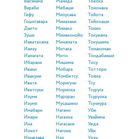
Вакэйама
Мачида
Тоёока
Вараби
Мебаши
Тоионака
Гифу
Мизусава
Тойота
Гошогавара
Мииазаки
Тойохаши
Даито
Мииако
Токио
Зуши
Мииаконойо
Токуиама
Иаватахама
Минамата
Токушима
Иаизу
Митака
Томакомаи
Иамагата
Мито
Тондабаяши
Ибараки
Мишима
Тосу
Иваки
Мобара
Тоттори
Ивакуни
Момбетсу
Тояма
Ивата
Моригучи
Тсу
Иватсуки
Мориока
Тсуруга
Изуми
Муроран
Тсуруока
Изумо
Мусашино
Тсучиура
Имабари
Нагано
Убе
Имари
Нагаока
Увайима
Ина
Нагасаки
Уеда
Иокот
Нагоиа
Уйи
Ионезава
Наз
Уозу