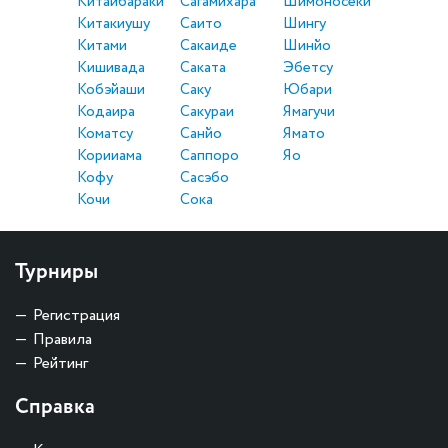
Китаибараки
Сагамихара
Шимоносеки
Китакиушу
Саито
Шингу
Китами
Сакаиде
Шинйо
Кишивада
Саката
Эбетсу
Кобэйаши
Саку
Юбари
Кодаира
Сакураи
Ямагучи
Коматсу
Санйо
Ямато
Корииама
Саппоро
Яо
Кофу
Сасэбо
Кочи
Сока
Турниры
Регистрация
Правила
Рейтинг
Справка