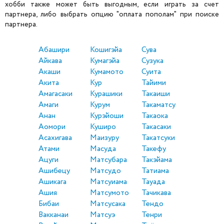
хобби также может быть выгодным, если играть за счет
партнера, либо выбрать опцию "оплата пополам" при поиске
партнера.
Абашири
Кошигэйа
Сува
Айкава
Кумагэйа
Сузука
Акаши
Кумамото
Суита
Акита
Кур
Тайими
Амагасаки
Курашики
Такаиши
Амаги
Курум
Такаматсу
Анан
Курэйоши
Такаока
Аомори
Куширо
Такасаки
Асахигава
Маизуру
Такатсуки
Атами
Масуда
Такефу
Ацуги
Матсубара
Такэйама
Ашибецу
Матсудо
Татиама
Ашикага
Матсуиама
Тауада
Ашия
Матсумото
Тачикава
Бибаи
Матсусака
Тендо
Вакканаи
Матсуэ
Тенри