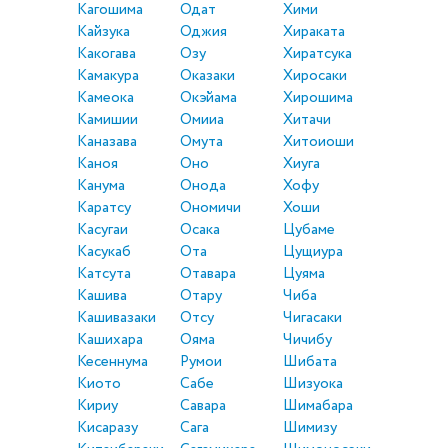
Кагошима
Одат
Хими
Кайзука
Оджия
Хираката
Какогава
Озу
Хиратсука
Камакура
Оказаки
Хиросаки
Камеока
Окэйама
Хирошима
Камишии
Омииа
Хитачи
Каназава
Омута
Хитоиоши
Каноя
Оно
Хиуга
Канума
Онода
Хофу
Каратсу
Ономичи
Хоши
Касугаи
Осака
Цубаме
Касукаб
Ота
Цущиура
Катсута
Отавара
Цуяма
Кашива
Отару
Чиба
Кашивазаки
Отсу
Чигасаки
Кашихара
Ояма
Чичибу
Кесеннума
Румои
Шибата
Киото
Сабе
Шизуока
Кириу
Савара
Шимабара
Кисаразу
Сага
Шимизу