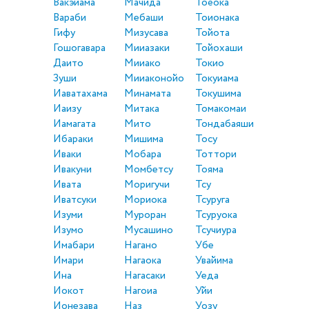
Вакэйама
Мачида
Тоёока
Вараби
Мебаши
Тоионака
Гифу
Мизусава
Тойота
Гошогавара
Мииазаки
Тойохаши
Даито
Мииако
Токио
Зуши
Мииаконойо
Токуиама
Иаватахама
Минамата
Токушима
Иаизу
Митака
Томакомаи
Иамагата
Мито
Тондабаяши
Ибараки
Мишима
Тосу
Иваки
Мобара
Тоттори
Ивакуни
Момбетсу
Тояма
Ивата
Моригучи
Тсу
Иватсуки
Мориока
Тсуруга
Изуми
Муроран
Тсуруока
Изумо
Мусашино
Тсучиура
Имабари
Нагано
Убе
Имари
Нагаока
Увайима
Ина
Нагасаки
Уеда
Иокот
Нагоиа
Уйи
Ионезава
Наз
Уозу