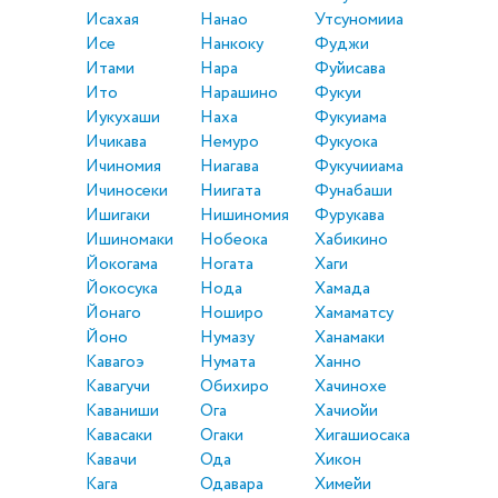
Исахая
Нанао
Утсуномииа
Исе
Нанкоку
Фуджи
Итами
Нара
Фуйисава
Ито
Нарашино
Фукуи
Иукухаши
Наха
Фукуиама
Ичикава
Немуро
Фукуока
Ичиномия
Ниагава
Фукучииама
Ичиносеки
Ниигата
Фунабаши
Ишигаки
Нишиномия
Фурукава
Ишиномаки
Нобеока
Хабикино
Йокогама
Ногата
Хаги
Йокосука
Нода
Хамада
Йонаго
Ноширо
Хамаматсу
Йоно
Нумазу
Ханамаки
Кавагоэ
Нумата
Ханно
Кавагучи
Обихиро
Хачинохе
Каваниши
Ога
Хачиойи
Кавасаки
Огаки
Хигашиосака
Кавачи
Ода
Хикон
Кага
Одавара
Химейи