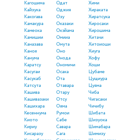
Кагошима
Одат
Хими
Кайзука
Оджия
Хираката
Какогава
Озу
Хиратсука
Камакура
Оказаки
Хиросаки
Камеока
Окэйама
Хирошима
Камишии
Омииа
Хитачи
Каназава
Омута
Хитоиоши
Каноя
Оно
Хиуга
Канума
Онода
Хофу
Каратсу
Ономичи
Хоши
Касугаи
Осака
Цубаме
Касукаб
Ота
Цущиура
Катсута
Отавара
Цуяма
Кашива
Отару
Чиба
Кашивазаки
Отсу
Чигасаки
Кашихара
Ояма
Чичибу
Кесеннума
Румои
Шибата
Киото
Сабе
Шизуока
Кириу
Савара
Шимабара
Кисаразу
Сага
Шимизу