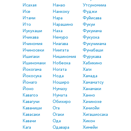
Исахая
Нанао
Утсуномииа
Исе
Нанкоку
Фуджи
Итами
Нара
Фуйисава
Ито
Нарашино
Фукуи
Иукухаши
Наха
Фукуиама
Ичикава
Немуро
Фукуока
Ичиномия
Ниагава
Фукучииама
Ичиносеки
Ниигата
Фунабаши
Ишигаки
Нишиномия
Фурукава
Ишиномаки
Нобеока
Хабикино
Йокогама
Ногата
Хаги
Йокосука
Нода
Хамада
Йонаго
Ноширо
Хамаматсу
Йоно
Нумазу
Ханамаки
Кавагоэ
Нумата
Ханно
Кавагучи
Обихиро
Хачинохе
Каваниши
Ога
Хачиойи
Кавасаки
Огаки
Хигашиосака
Кавачи
Ода
Хикон
Кага
Одавара
Химейи