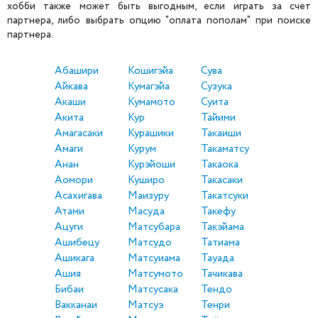
хобби также может быть выгодным, если играть за счет
партнера, либо выбрать опцию "оплата пополам" при поиске
партнера.
Абашири
Кошигэйа
Сува
Айкава
Кумагэйа
Сузука
Акаши
Кумамото
Суита
Акита
Кур
Тайими
Амагасаки
Курашики
Такаиши
Амаги
Курум
Такаматсу
Анан
Курэйоши
Такаока
Аомори
Куширо
Такасаки
Асахигава
Маизуру
Такатсуки
Атами
Масуда
Такефу
Ацуги
Матсубара
Такэйама
Ашибецу
Матсудо
Татиама
Ашикага
Матсуиама
Тауада
Ашия
Матсумото
Тачикава
Бибаи
Матсусака
Тендо
Вакканаи
Матсуэ
Тенри