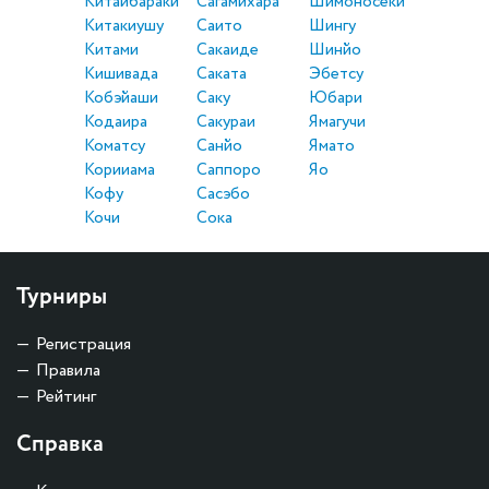
Китаибараки
Сагамихара
Шимоносеки
Китакиушу
Саито
Шингу
Китами
Сакаиде
Шинйо
Кишивада
Саката
Эбетсу
Кобэйаши
Саку
Юбари
Кодаира
Сакураи
Ямагучи
Коматсу
Санйо
Ямато
Корииама
Саппоро
Яо
Кофу
Сасэбо
Кочи
Сока
Турниры
Регистрация
Правила
Рейтинг
Справка