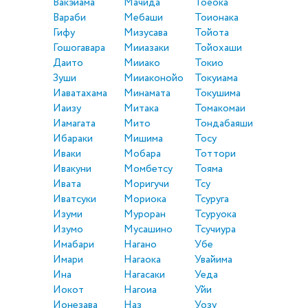
Вакэйама
Мачида
Тоёока
Вараби
Мебаши
Тоионака
Гифу
Мизусава
Тойота
Гошогавара
Мииазаки
Тойохаши
Даито
Мииако
Токио
Зуши
Мииаконойо
Токуиама
Иаватахама
Минамата
Токушима
Иаизу
Митака
Томакомаи
Иамагата
Мито
Тондабаяши
Ибараки
Мишима
Тосу
Иваки
Мобара
Тоттори
Ивакуни
Момбетсу
Тояма
Ивата
Моригучи
Тсу
Иватсуки
Мориока
Тсуруга
Изуми
Муроран
Тсуруока
Изумо
Мусашино
Тсучиура
Имабари
Нагано
Убе
Имари
Нагаока
Увайима
Ина
Нагасаки
Уеда
Иокот
Нагоиа
Уйи
Ионезава
Наз
Уозу