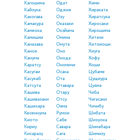
Кагошима
Одат
Хими
Кайзука
Оджия
Хираката
Какогава
Озу
Хиратсука
Камакура
Оказаки
Хиросаки
Камеока
Окэйама
Хирошима
Камишии
Омииа
Хитачи
Каназава
Омута
Хитоиоши
Каноя
Оно
Хиуга
Канума
Онода
Хофу
Каратсу
Ономичи
Хоши
Касугаи
Осака
Цубаме
Касукаб
Ота
Цущиура
Катсута
Отавара
Цуяма
Кашива
Отару
Чиба
Кашивазаки
Отсу
Чигасаки
Кашихара
Ояма
Чичибу
Кесеннума
Румои
Шибата
Киото
Сабе
Шизуока
Кириу
Савара
Шимабара
Кисаразу
Сага
Шимизу