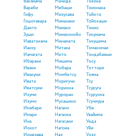
Вакэйама
Мачида
Тоёока
Вараби
Мебаши
Тоионака
Гифу
Мизусава
Тойота
Гошогавара
Мииазаки
Тойохаши
Даито
Мииако
Токио
Зуши
Мииаконойо
Токуиама
Иаватахама
Минамата
Токушима
Иаизу
Митака
Томакомаи
Иамагата
Мито
Тондабаяши
Ибараки
Мишима
Тосу
Иваки
Мобара
Тоттори
Ивакуни
Момбетсу
Тояма
Ивата
Моригучи
Тсу
Иватсуки
Мориока
Тсуруга
Изуми
Муроран
Тсуруока
Изумо
Мусашино
Тсучиура
Имабари
Нагано
Убе
Имари
Нагаока
Увайима
Ина
Нагасаки
Уеда
Иокот
Нагоиа
Уйи
Ионезава
Наз
Уозу