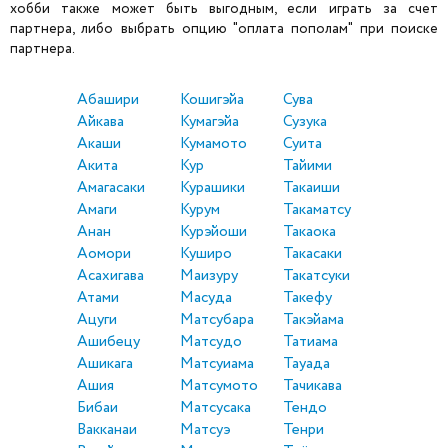
хобби также может быть выгодным, если играть за счет
партнера, либо выбрать опцию "оплата пополам" при поиске
партнера.
Абашири
Кошигэйа
Сува
Айкава
Кумагэйа
Сузука
Акаши
Кумамото
Суита
Акита
Кур
Тайими
Амагасаки
Курашики
Такаиши
Амаги
Курум
Такаматсу
Анан
Курэйоши
Такаока
Аомори
Куширо
Такасаки
Асахигава
Маизуру
Такатсуки
Атами
Масуда
Такефу
Ацуги
Матсубара
Такэйама
Ашибецу
Матсудо
Татиама
Ашикага
Матсуиама
Тауада
Ашия
Матсумото
Тачикава
Бибаи
Матсусака
Тендо
Вакканаи
Матсуэ
Тенри