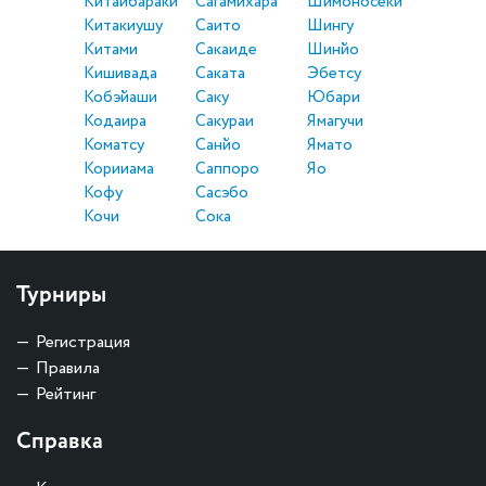
Китаибараки
Сагамихара
Шимоносеки
Китакиушу
Саито
Шингу
Китами
Сакаиде
Шинйо
Кишивада
Саката
Эбетсу
Кобэйаши
Саку
Юбари
Кодаира
Сакураи
Ямагучи
Коматсу
Санйо
Ямато
Корииама
Саппоро
Яо
Кофу
Сасэбо
Кочи
Сока
Турниры
Регистрация
Правила
Рейтинг
Справка