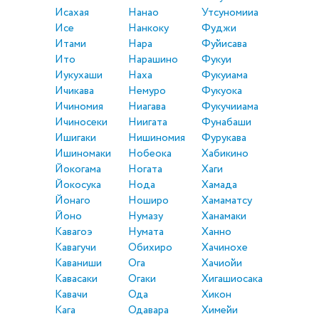
Исахая
Нанао
Утсуномииа
Исе
Нанкоку
Фуджи
Итами
Нара
Фуйисава
Ито
Нарашино
Фукуи
Иукухаши
Наха
Фукуиама
Ичикава
Немуро
Фукуока
Ичиномия
Ниагава
Фукучииама
Ичиносеки
Ниигата
Фунабаши
Ишигаки
Нишиномия
Фурукава
Ишиномаки
Нобеока
Хабикино
Йокогама
Ногата
Хаги
Йокосука
Нода
Хамада
Йонаго
Ноширо
Хамаматсу
Йоно
Нумазу
Ханамаки
Кавагоэ
Нумата
Ханно
Кавагучи
Обихиро
Хачинохе
Каваниши
Ога
Хачиойи
Кавасаки
Огаки
Хигашиосака
Кавачи
Ода
Хикон
Кага
Одавара
Химейи