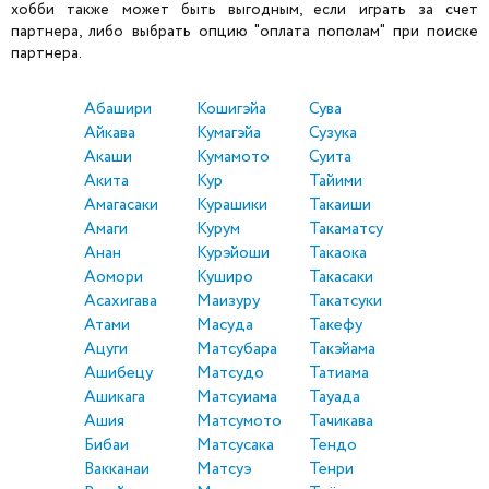
хобби также может быть выгодным, если играть за счет
партнера, либо выбрать опцию "оплата пополам" при поиске
партнера.
Абашири
Кошигэйа
Сува
Айкава
Кумагэйа
Сузука
Акаши
Кумамото
Суита
Акита
Кур
Тайими
Амагасаки
Курашики
Такаиши
Амаги
Курум
Такаматсу
Анан
Курэйоши
Такаока
Аомори
Куширо
Такасаки
Асахигава
Маизуру
Такатсуки
Атами
Масуда
Такефу
Ацуги
Матсубара
Такэйама
Ашибецу
Матсудо
Татиама
Ашикага
Матсуиама
Тауада
Ашия
Матсумото
Тачикава
Бибаи
Матсусака
Тендо
Вакканаи
Матсуэ
Тенри