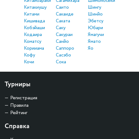
Китаибараки
Сагамихара
Шимоносеки
Китакиушу
Саито
Шингу
Китами
Сакаиде
Шинйо
Кишивада
Саката
Эбетсу
Кобэйаши
Саку
Юбари
Кодаира
Сакураи
Ямагучи
Коматсу
Санйо
Ямато
Корииама
Саппоро
Яо
Кофу
Сасэбо
Кочи
Сока
Турниры
Регистрация
Правила
Рейтинг
Справка