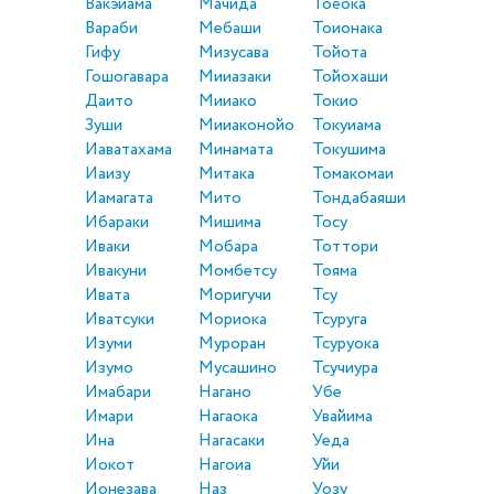
Вакэйама
Мачида
Тоёока
Вараби
Мебаши
Тоионака
Гифу
Мизусава
Тойота
Гошогавара
Мииазаки
Тойохаши
Даито
Мииако
Токио
Зуши
Мииаконойо
Токуиама
Иаватахама
Минамата
Токушима
Иаизу
Митака
Томакомаи
Иамагата
Мито
Тондабаяши
Ибараки
Мишима
Тосу
Иваки
Мобара
Тоттори
Ивакуни
Момбетсу
Тояма
Ивата
Моригучи
Тсу
Иватсуки
Мориока
Тсуруга
Изуми
Муроран
Тсуруока
Изумо
Мусашино
Тсучиура
Имабари
Нагано
Убе
Имари
Нагаока
Увайима
Ина
Нагасаки
Уеда
Иокот
Нагоиа
Уйи
Ионезава
Наз
Уозу