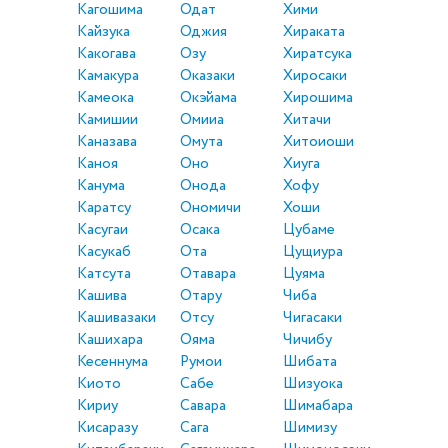
Кагошима
Одат
Хими
Кайзука
Оджия
Хираката
Какогава
Озу
Хиратсука
Камакура
Оказаки
Хиросаки
Камеока
Окэйама
Хирошима
Камишии
Омииа
Хитачи
Каназава
Омута
Хитоиоши
Каноя
Оно
Хиуга
Канума
Онода
Хофу
Каратсу
Ономичи
Хоши
Касугаи
Осака
Цубаме
Касукаб
Ота
Цущиура
Катсута
Отавара
Цуяма
Кашива
Отару
Чиба
Кашивазаки
Отсу
Чигасаки
Кашихара
Ояма
Чичибу
Кесеннума
Румои
Шибата
Киото
Сабе
Шизуока
Кириу
Савара
Шимабара
Кисаразу
Сага
Шимизу