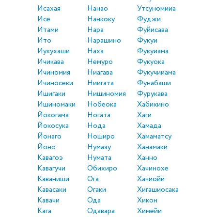
Исахая
Нанао
Утсуномииа
Исе
Нанкоку
Фуджи
Итами
Нара
Фуйисава
Ито
Нарашино
Фукуи
Иукухаши
Наха
Фукуиама
Ичикава
Немуро
Фукуока
Ичиномия
Ниагава
Фукучииама
Ичиносеки
Ниигата
Фунабаши
Ишигаки
Нишиномия
Фурукава
Ишиномаки
Нобеока
Хабикино
Йокогама
Ногата
Хаги
Йокосука
Нода
Хамада
Йонаго
Ноширо
Хамаматсу
Йоно
Нумазу
Ханамаки
Кавагоэ
Нумата
Ханно
Кавагучи
Обихиро
Хачинохе
Каваниши
Ога
Хачиойи
Кавасаки
Огаки
Хигашиосака
Кавачи
Ода
Хикон
Кага
Одавара
Химейи