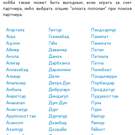
хобби также может быть выгодным, если играть за счет
партнера, либо выбрать опцию "оплата пополам" при поиске
партнера.
Агартала
Гунтур
Пандхарпур
Агра
Гхазиабад
Панипат
Адони
Гэйа
Панихати
Аймер
Давангер
Патан
Акола
Дамох
Патиала
Алигар
Дарбханга
Патна
Аллахабад
Даржилинг
Пилибхит
Альвар
Дели
Пондичерри
Амальнер
Дехра Дун
Порбандар
Амбала
Дибругарх
Проддатур
Амритсар
Диндигул
Пудуккоттаи
Анакапал
Дум-Дум
Пуна
Анантапур
Дург
Пури
Аруппокоттаи
Дургапур
Раипур
Асансол
Дханбад
Раичур
Ахалпур
Дхорайи
Райкот