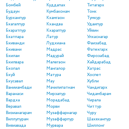
Бомбей
Куддапах
Титагарх
Будаун
Кумбаконам
Тонк
Бурханпур
Кхамгаон
Тумкур
Бхагалпур
Кхандва
Удаипур
Бхаратпур
Кхарагпур
Уйяин
Бхатпара
Латур
Улхаснагар
Бхиванди
Лудхиана
Фаизабад
Бхивани
Мадрас
Фатехгарх
Бхилаи
Мадурай
Фирозабад
Бхилвара
Малегаон
Хайдарабад
Бхопал
Мангалор
Хатрас
Бхуй
Матура
Хоспет
Бхусавал
Мау
Хубли
Ванииамбади
Мачилипатнам
Чандигарх
Варанаси
Мирзапур
Чидамбарам
Вардха
Морадабад
Чирала
Веравал
Морви
Читтур
Визианагарам
Музаффарнагар
Чуру
Виллупурам
Музаффарпур
Шахяханпур
Вияиавада
Мурвара
Шиллонг