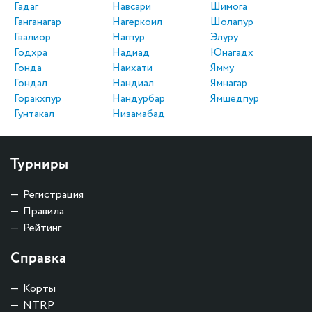
Гадаг
Навсари
Шимога
Ганганагар
Нагеркоил
Шолапур
Гвалиор
Нагпур
Элуру
Годхра
Надиад
Юнагадх
Гонда
Наихати
Ямму
Гондал
Нандиал
Ямнагар
Горакхпур
Нандурбар
Ямшедпур
Гунтакал
Низамабад
Турниры
Регистрация
Правила
Рейтинг
Справка
Корты
NTRP