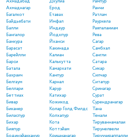
Ахмадабад
Дхулиа
Рампур
Ахмаднагар
Ерод
Ранчи
Багалкот
Етавах
Ратлам
Байдьябати
Имфал
Рауркела
Балли
Индаур
Раяпалаииам
Бангалор
Йодхпур
Рева
Банкура
Йханси
Сагар
Барасат
Какинада
Самбхал
Барейлли
Калиан
Сангли
Барси
Калькутта
Сатара
Батала
Камархати
Сикар
Бахраич
Канпур
Силчар
Белгаум
Карнал
Ситапур
Беллари
Карур
Сринагар
Беттиах
Катихар
Сурат
Бивар
Кожикод
Сурендранагар
Биканер
Колар Голд Филдс
Тана
Биласпур
Колхапур
Тенали
Бихар
Кота
Тируваннамалаи
Бияпур
Коттэйам
Тирунелвели
Бодинэйакканур
Кришнанагар
Тируччираппалли