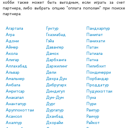
хобби также может быть выгодным, если играть за счет
партнера, либо выбрать опцию "оплата пополам" при поиске
партнера.
Агартала
Гунтур
Пандхарпур
Агра
Гхазиабад
Панипат
Адони
Гэйа
Панихати
Аймер
Давангер
Патан
Акола
Дамох
Патиала
Алигар
Дарбханга
Патна
Аллахабад
Даржилинг
Пилибхит
Альвар
Дели
Пондичерри
Амальнер
Дехра Дун
Порбандар
Амбала
Дибругарх
Проддатур
Амритсар
Диндигул
Пудуккоттаи
Анакапал
Дум-Дум
Пуна
Анантапур
Дург
Пури
Аруппокоттаи
Дургапур
Раипур
Асансол
Дханбад
Раичур
Ахалпур
Дхорайи
Райкот