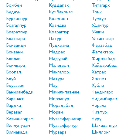
Бомбей
Куддапах
Титагарх
Будаун
Кумбаконам
Тонк
Бурханпур
Кхамгаон
Тумкур
Бхагалпур
Кхандва
Удаипур
Бхаратпур
Кхарагпур
Уйяин
Бхатпара
Латур
Улхаснагар
Бхиванди
Лудхиана
Фаизабад
Бхивани
Мадрас
Фатехгарх
Бхилаи
Мадурай
Фирозабад
Бхилвара
Малегаон
Хайдарабад
Бхопал
Мангалор
Хатрас
Бхуй
Матура
Хоспет
Бхусавал
Мау
Хубли
Ванииамбади
Мачилипатнам
Чандигарх
Варанаси
Мирзапур
Чидамбарам
Вардха
Морадабад
Чирала
Веравал
Морви
Читтур
Визианагарам
Музаффарнагар
Чуру
Виллупурам
Музаффарпур
Шахяханпур
Вияиавада
Мурвара
Шиллонг