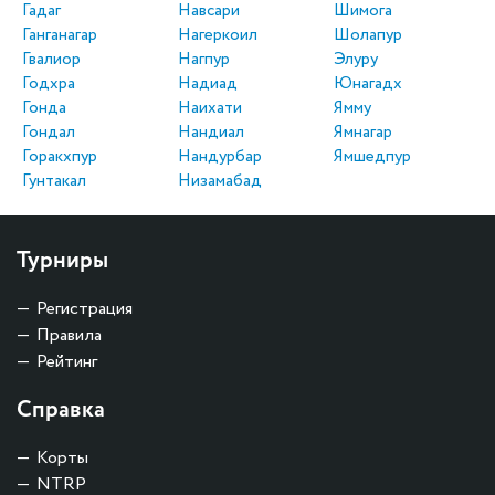
Гадаг
Навсари
Шимога
Ганганагар
Нагеркоил
Шолапур
Гвалиор
Нагпур
Элуру
Годхра
Надиад
Юнагадх
Гонда
Наихати
Ямму
Гондал
Нандиал
Ямнагар
Горакхпур
Нандурбар
Ямшедпур
Гунтакал
Низамабад
Турниры
Регистрация
Правила
Рейтинг
Справка
Корты
NTRP