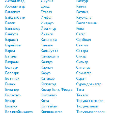
Ахмадабад
Дхулиа
Рампур
Ахмаднагар
Ерод
Ранчи
Багалкот
Етавах
Ратлам
Байдьябати
Имфал
Рауркела
Балли
Индаур
Раяпалаииам
Бангалор
Йодхпур
Рева
Банкура
Йханси
Сагар
Барасат
Какинада
Самбхал
Барейлли
Калиан
Сангли
Барси
Калькутта
Сатара
Батала
Камархати
Сикар
Бахраич
Канпур
Силчар
Белгаум
Карнал
Ситапур
Беллари
Карур
Сринагар
Беттиах
Катихар
Сурат
Бивар
Кожикод
Сурендранагар
Биканер
Колар Голд Филдс
Тана
Биласпур
Колхапур
Тенали
Бихар
Кота
Тируваннамалаи
Бияпур
Коттэйам
Тирунелвели
Бодинэйакканур
Кришнанагар
Тируччираппалли