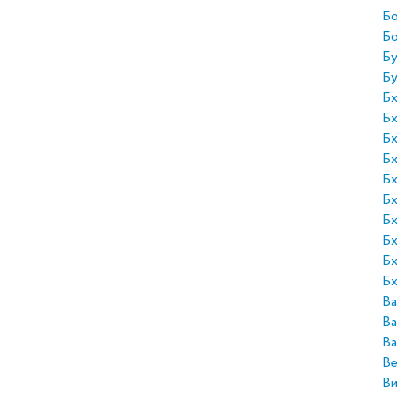
Бо
Б
Бу
Бу
Бх
Бх
Бх
Бх
Бх
Бх
Бх
Бх
Бх
Бх
Ва
Ва
Ва
Ве
Ви