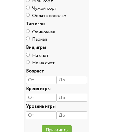
Мой корт
Чужой корт
Оплата пополам
Тип игры
Одиночная
Парная
Вид игры
На счет
Не на счет
Возраст
Время игры
Уровень игры