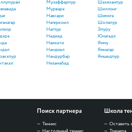
ллупурам
Музаффарпур
Шахяханпур
яиавада
Мурвара
Шиллонг
даг
Навсари
Шимога
нганагар
Нагеркоил
Шолапур
алиор
Нагпур
Элуру
дхра
Надиад
Юнагадх
нда
Наихати
Ямму
ндал
Нандиал
Ямнагар
ракхпур
Нандурбар
Ямшедпур
нтакал
Низамабад
Поиск партнера
Школа те
Теннис
Оставить 
Настольный теннис
Тренера