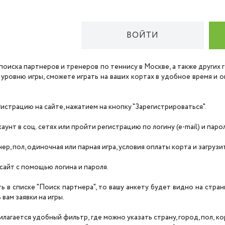
ВОЙТИ
поиска партнеров и тренеров по теннису в Москве, а также других
 уровню игры, сможете играть на ваших кортах в удобное время и
страцию на сайте, нажатием на кнопку "Зарегистрироваться".
унт в соц. сетях или пройти регистрацию по логину (e-mail) и паро
нер, пол, одиночная или парная игра, условия оплаты корта и загруз
сайт с помощью логина и пароля.
ть в списке "Поиск партнера", то вашу анкету будет видно на стра
вам заявки на игры.
агается удобный фильтр, где можно указать страну, город, пол, корт,