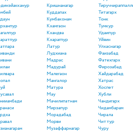
динэйакканур
Кришнанагар
Тируччираппалл
омбей
Куддапах
Титагарх
даун
Кумбаконам
Тонк
рханпур
Кхамгаон
Тумкур
агалпур
Кхандва
Удаипур
аратпур
Кхарагпур
Уйяин
атпара
Латур
Улхаснагар
иванди
Лудхиана
Фаизабад
ивани
Мадрас
Фатехгарх
илаи
Мадурай
Фирозабад
илвара
Малегаон
Хайдарабад
опал
Мангалор
Хатрас
уй
Матура
Хоспет
усавал
Мау
Хубли
нииамбади
Мачилипатнам
Чандигарх
ранаси
Мирзапур
Чидамбарам
рдха
Морадабад
Чирала
равал
Морви
Читтур
зианагарам
Музаффарнагар
Чуру