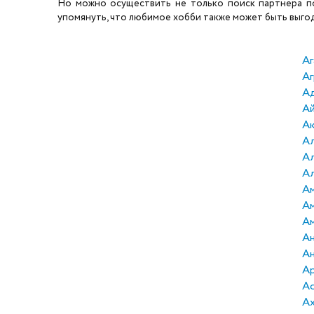
Но можно осуществить не только поиск партнера по 
упомянуть, что любимое хобби также может быть выгодн
Аг
Аг
А
А
А
Ал
А
Ал
Ам
А
А
Ан
Ан
А
А
А