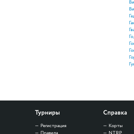
Ви
Ви
Га
Га
Гв
Го
Го
Го
Го
Гу
Турниры
Справка
Регистрация
Корты
Правила
NTRP