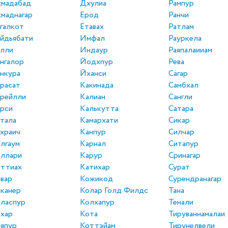
хмадабад
Дхулиа
Рампур
маднагар
Ерод
Ранчи
галкот
Етавах
Ратлам
йдьябати
Имфал
Рауркела
алли
Индаур
Раяпалаииам
нгалор
Йодхпур
Рева
нкура
Йханси
Сагар
расат
Какинада
Самбхал
рейлли
Калиан
Сангли
рси
Калькутта
Сатара
тала
Камархати
Сикар
храич
Канпур
Силчар
лгаум
Карнал
Ситапур
еллари
Карур
Сринагар
еттиах
Катихар
Сурат
вар
Кожикод
Сурендранагар
канер
Колар Голд Филдс
Тана
ласпур
Колхапур
Тенали
хар
Кота
Тируваннамалаи
япур
Коттэйам
Тирунелвели