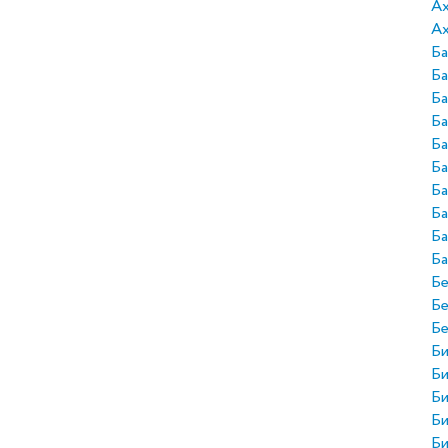
А
Ах
Ба
Ба
Б
Ба
Ба
Ба
Ба
Ба
Ба
Ба
Бе
Б
Б
Би
Би
Би
Би
Би