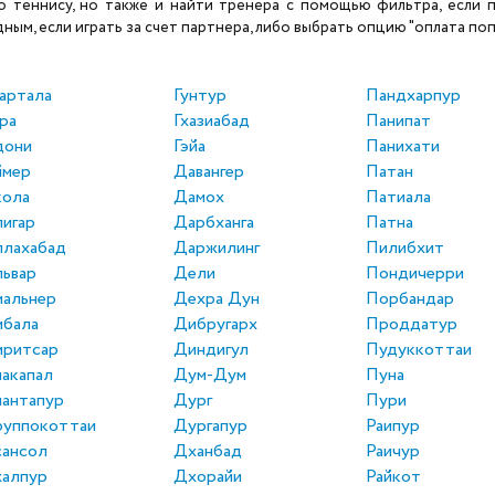
теннису, но также и найти тренера с помощью фильтра, если по
ым, если играть за счет партнера, либо выбрать опцию "оплата поп
артала
Гунтур
Пандхарпур
ра
Гхазиабад
Панипат
дони
Гэйа
Панихати
ймер
Давангер
Патан
кола
Дамох
Патиала
игар
Дарбханга
Патна
ллахабад
Даржилинг
Пилибхит
ьвар
Дели
Пондичерри
альнер
Дехра Дун
Порбандар
мбала
Дибругарх
Проддатур
мритсар
Диндигул
Пудуккоттаи
акапал
Дум-Дум
Пуна
антапур
Дург
Пури
руппокоттаи
Дургапур
Раипур
сансол
Дханбад
Раичур
халпур
Дхорайи
Райкот