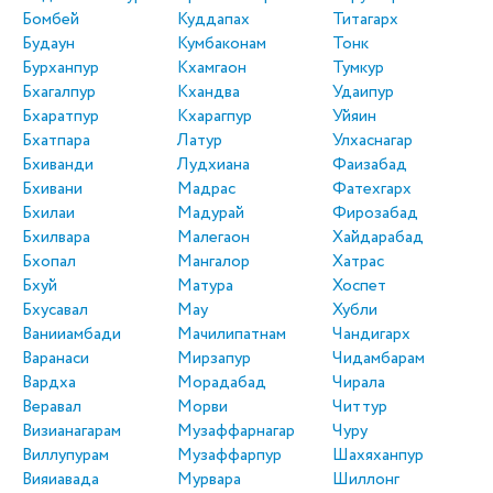
Бомбей
Куддапах
Титагарх
Будаун
Кумбаконам
Тонк
Бурханпур
Кхамгаон
Тумкур
Бхагалпур
Кхандва
Удаипур
Бхаратпур
Кхарагпур
Уйяин
Бхатпара
Латур
Улхаснагар
Бхиванди
Лудхиана
Фаизабад
Бхивани
Мадрас
Фатехгарх
Бхилаи
Мадурай
Фирозабад
Бхилвара
Малегаон
Хайдарабад
Бхопал
Мангалор
Хатрас
Бхуй
Матура
Хоспет
Бхусавал
Мау
Хубли
Ванииамбади
Мачилипатнам
Чандигарх
Варанаси
Мирзапур
Чидамбарам
Вардха
Морадабад
Чирала
Веравал
Морви
Читтур
Визианагарам
Музаффарнагар
Чуру
Виллупурам
Музаффарпур
Шахяханпур
Вияиавада
Мурвара
Шиллонг