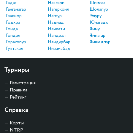
Гадаг
Навсари
Шимога
Ганганагар
Нагеркоил
Шолапур
Гвалиор
Нагпур
Элуру
Годхра
Надиад
Юнагадх
Гонда
Наихати
Ямму
Гондал
Нандиал
Ямнагар
Горакхпур
Нандурбар
Ямшедпур
Гунтакал
Низамабад
Турниры
Регистрация
Правила
Рейтинг
Справка
Корты
NTRP