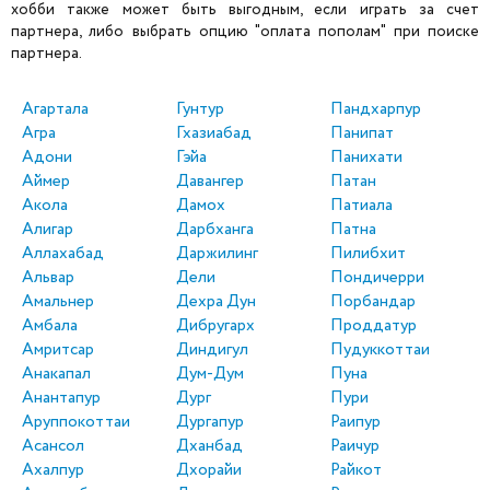
хобби также может быть выгодным, если играть за счет
партнера, либо выбрать опцию "оплата пополам" при поиске
партнера.
Агартала
Гунтур
Пандхарпур
Агра
Гхазиабад
Панипат
Адони
Гэйа
Панихати
Аймер
Давангер
Патан
Акола
Дамох
Патиала
Алигар
Дарбханга
Патна
Аллахабад
Даржилинг
Пилибхит
Альвар
Дели
Пондичерри
Амальнер
Дехра Дун
Порбандар
Амбала
Дибругарх
Проддатур
Амритсар
Диндигул
Пудуккоттаи
Анакапал
Дум-Дум
Пуна
Анантапур
Дург
Пури
Аруппокоттаи
Дургапур
Раипур
Асансол
Дханбад
Раичур
Ахалпур
Дхорайи
Райкот