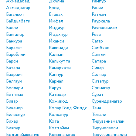
Ахмадабад
Дхулиа
Рампур
Ахмаднагар
Ерод
Ранчи
Багалкот
Етавах
Ратлам
Байдьябати
Имфал
Рауркела
Балли
Индаур
Раяпалаииам
Бангалор
Йодхпур
Рева
Банкура
Йханси
Сагар
Барасат
Какинада
Самбхал
Барейлли
Калиан
Сангли
Барси
Калькутта
Сатара
Батала
Камархати
Сикар
Бахраич
Канпур
Силчар
Белгаум
Карнал
Ситапур
Беллари
Карур
Сринагар
Беттиах
Катихар
Сурат
Бивар
Кожикод
Сурендранагар
Биканер
Колар Голд Филдс
Тана
Биласпур
Колхапур
Тенали
Бихар
Кота
Тируваннамалаи
Бияпур
Коттэйам
Тирунелвели
Бодинэйакканур
Кришнанагар
Тируччираппалли