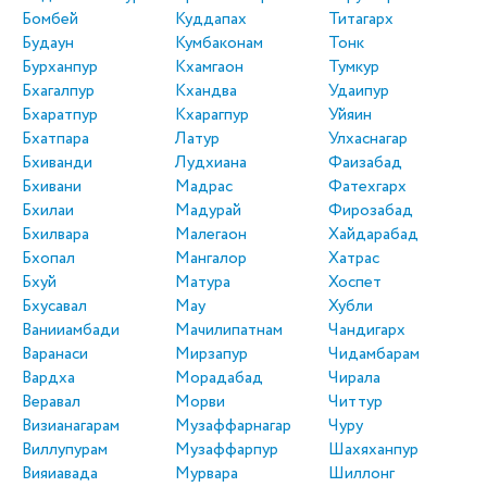
Бомбей
Куддапах
Титагарх
Будаун
Кумбаконам
Тонк
Бурханпур
Кхамгаон
Тумкур
Бхагалпур
Кхандва
Удаипур
Бхаратпур
Кхарагпур
Уйяин
Бхатпара
Латур
Улхаснагар
Бхиванди
Лудхиана
Фаизабад
Бхивани
Мадрас
Фатехгарх
Бхилаи
Мадурай
Фирозабад
Бхилвара
Малегаон
Хайдарабад
Бхопал
Мангалор
Хатрас
Бхуй
Матура
Хоспет
Бхусавал
Мау
Хубли
Ванииамбади
Мачилипатнам
Чандигарх
Варанаси
Мирзапур
Чидамбарам
Вардха
Морадабад
Чирала
Веравал
Морви
Читтур
Визианагарам
Музаффарнагар
Чуру
Виллупурам
Музаффарпур
Шахяханпур
Вияиавада
Мурвара
Шиллонг