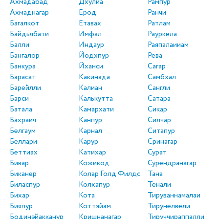
Ахмадабад
Дхулиа
Рампур
Ахмаднагар
Ерод
Ранчи
Багалкот
Етавах
Ратлам
Байдьябати
Имфал
Рауркела
Балли
Индаур
Раяпалаииам
Бангалор
Йодхпур
Рева
Банкура
Йханси
Сагар
Барасат
Какинада
Самбхал
Барейлли
Калиан
Сангли
Барси
Калькутта
Сатара
Батала
Камархати
Сикар
Бахраич
Канпур
Силчар
Белгаум
Карнал
Ситапур
Беллари
Карур
Сринагар
Беттиах
Катихар
Сурат
Бивар
Кожикод
Сурендранагар
Биканер
Колар Голд Филдс
Тана
Биласпур
Колхапур
Тенали
Бихар
Кота
Тируваннамалаи
Бияпур
Коттэйам
Тирунелвели
Бодинэйакканур
Кришнанагар
Тируччираппалли