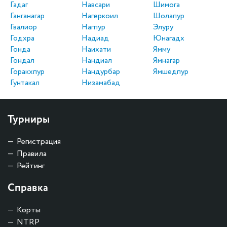
Гадаг
Навсари
Шимога
Ганганагар
Нагеркоил
Шолапур
Гвалиор
Нагпур
Элуру
Годхра
Надиад
Юнагадх
Гонда
Наихати
Ямму
Гондал
Нандиал
Ямнагар
Горакхпур
Нандурбар
Ямшедпур
Гунтакал
Низамабад
Турниры
Регистрация
Правила
Рейтинг
Справка
Корты
NTRP