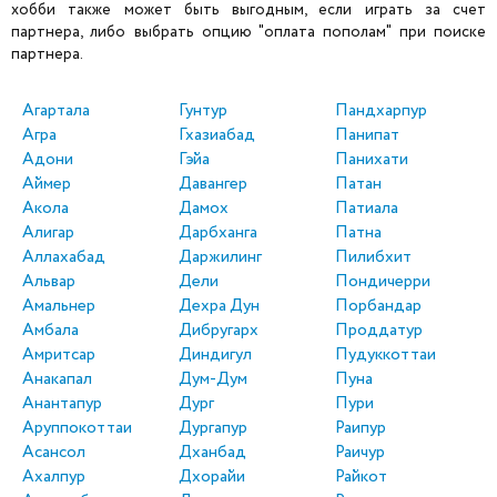
хобби также может быть выгодным, если играть за счет
партнера, либо выбрать опцию "оплата пополам" при поиске
партнера.
Агартала
Гунтур
Пандхарпур
Агра
Гхазиабад
Панипат
Адони
Гэйа
Панихати
Аймер
Давангер
Патан
Акола
Дамох
Патиала
Алигар
Дарбханга
Патна
Аллахабад
Даржилинг
Пилибхит
Альвар
Дели
Пондичерри
Амальнер
Дехра Дун
Порбандар
Амбала
Дибругарх
Проддатур
Амритсар
Диндигул
Пудуккоттаи
Анакапал
Дум-Дум
Пуна
Анантапур
Дург
Пури
Аруппокоттаи
Дургапур
Раипур
Асансол
Дханбад
Раичур
Ахалпур
Дхорайи
Райкот