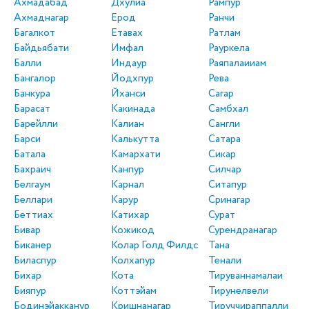
Ахмадабад
Дхулиа
Рампур
Ахмаднагар
Ерод
Ранчи
Багалкот
Етавах
Ратлам
Байдьябати
Имфал
Рауркела
Балли
Индаур
Раяпалаииам
Бангалор
Йодхпур
Рева
Банкура
Йханси
Сагар
Барасат
Какинада
Самбхал
Барейлли
Калиан
Сангли
Барси
Калькутта
Сатара
Батала
Камархати
Сикар
Бахраич
Канпур
Силчар
Белгаум
Карнал
Ситапур
Беллари
Карур
Сринагар
Беттиах
Катихар
Сурат
Бивар
Кожикод
Сурендранагар
Биканер
Колар Голд Филдс
Тана
Биласпур
Колхапур
Тенали
Бихар
Кота
Тируваннамалаи
Бияпур
Коттэйам
Тирунелвели
Бодинэйакканур
Кришнанагар
Тируччираппалли