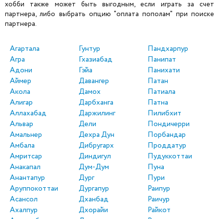
хобби также может быть выгодным, если играть за счет
партнера, либо выбрать опцию "оплата пополам" при поиске
партнера.
Агартала
Гунтур
Пандхарпур
Агра
Гхазиабад
Панипат
Адони
Гэйа
Панихати
Аймер
Давангер
Патан
Акола
Дамох
Патиала
Алигар
Дарбханга
Патна
Аллахабад
Даржилинг
Пилибхит
Альвар
Дели
Пондичерри
Амальнер
Дехра Дун
Порбандар
Амбала
Дибругарх
Проддатур
Амритсар
Диндигул
Пудуккоттаи
Анакапал
Дум-Дум
Пуна
Анантапур
Дург
Пури
Аруппокоттаи
Дургапур
Раипур
Асансол
Дханбад
Раичур
Ахалпур
Дхорайи
Райкот