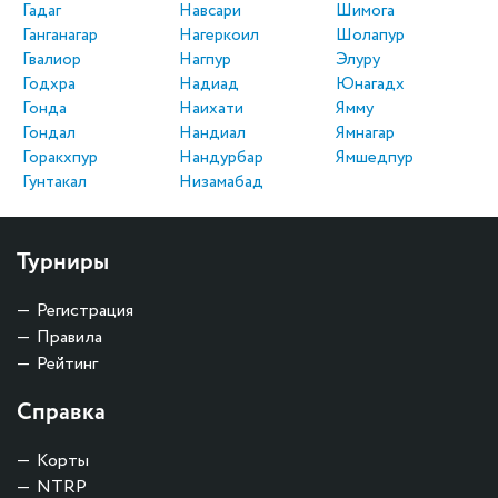
Гадаг
Навсари
Шимога
Ганганагар
Нагеркоил
Шолапур
Гвалиор
Нагпур
Элуру
Годхра
Надиад
Юнагадх
Гонда
Наихати
Ямму
Гондал
Нандиал
Ямнагар
Горакхпур
Нандурбар
Ямшедпур
Гунтакал
Низамабад
Турниры
Регистрация
Правила
Рейтинг
Справка
Корты
NTRP