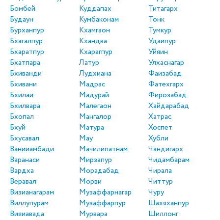
Бомбей
Куддапах
Титагарх
Будаун
Кумбаконам
Тонк
Бурханпур
Кхамгаон
Тумкур
Бхагалпур
Кхандва
Удаипур
Бхаратпур
Кхарагпур
Уйяин
Бхатпара
Латур
Улхаснагар
Бхиванди
Лудхиана
Фаизабад
Бхивани
Мадрас
Фатехгарх
Бхилаи
Мадурай
Фирозабад
Бхилвара
Малегаон
Хайдарабад
Бхопал
Мангалор
Хатрас
Бхуй
Матура
Хоспет
Бхусавал
Мау
Хубли
Ванииамбади
Мачилипатнам
Чандигарх
Варанаси
Мирзапур
Чидамбарам
Вардха
Морадабад
Чирала
Веравал
Морви
Читтур
Визианагарам
Музаффарнагар
Чуру
Виллупурам
Музаффарпур
Шахяханпур
Вияиавада
Мурвара
Шиллонг