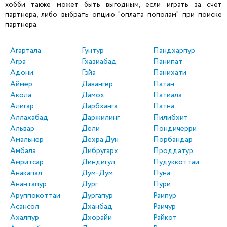
хобби также может быть выгодным, если играть за счет
партнера, либо выбрать опцию "оплата пополам" при поиске
партнера.
Агартала
Гунтур
Пандхарпур
Агра
Гхазиабад
Панипат
Адони
Гэйа
Панихати
Аймер
Давангер
Патан
Акола
Дамох
Патиала
Алигар
Дарбханга
Патна
Аллахабад
Даржилинг
Пилибхит
Альвар
Дели
Пондичерри
Амальнер
Дехра Дун
Порбандар
Амбала
Дибругарх
Проддатур
Амритсар
Диндигул
Пудуккоттаи
Анакапал
Дум-Дум
Пуна
Анантапур
Дург
Пури
Аруппокоттаи
Дургапур
Раипур
Асансол
Дханбад
Раичур
Ахалпур
Дхорайи
Райкот