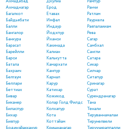
Ахмадабад
Дхулиа
Рампур
Ахмаднагар
Ерод
Ранчи
Багалкот
Етавах
Ратлам
Байдьябати
Имфал
Рауркела
Балли
Индаур
Раяпалаииам
Бангалор
Йодхпур
Рева
Банкура
Йханси
Сагар
Барасат
Какинада
Самбхал
Барейлли
Калиан
Сангли
Барси
Калькутта
Сатара
Батала
Камархати
Сикар
Бахраич
Канпур
Силчар
Белгаум
Карнал
Ситапур
Беллари
Карур
Сринагар
Беттиах
Катихар
Сурат
Бивар
Кожикод
Сурендранагар
Биканер
Колар Голд Филдс
Тана
Биласпур
Колхапур
Тенали
Бихар
Кота
Тируваннамалаи
Бияпур
Коттэйам
Тирунелвели
Бодинэйакканур
Кришнанагар
Тируччираппалли