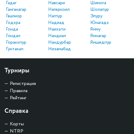
Гадаг
Навсари
Шимога
Ганганагар
Нагеркоил
Шолапур
Гвалиор
Нагпур
Элуру
Годхра
Надиад
Юнагадх
Гонда
Наихати
Ямму
Гондал
Нандиал
Ямнагар
Горакхпур
Нандурбар
Ямшедпур
Гунтакал
Низамабад
Турниры
Регистрация
Правила
Рейтинг
Справка
Корты
NTRP