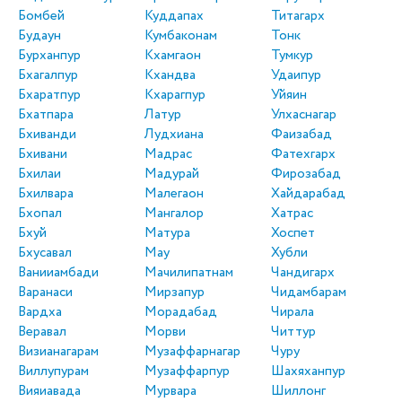
Бомбей
Куддапах
Титагарх
Будаун
Кумбаконам
Тонк
Бурханпур
Кхамгаон
Тумкур
Бхагалпур
Кхандва
Удаипур
Бхаратпур
Кхарагпур
Уйяин
Бхатпара
Латур
Улхаснагар
Бхиванди
Лудхиана
Фаизабад
Бхивани
Мадрас
Фатехгарх
Бхилаи
Мадурай
Фирозабад
Бхилвара
Малегаон
Хайдарабад
Бхопал
Мангалор
Хатрас
Бхуй
Матура
Хоспет
Бхусавал
Мау
Хубли
Ванииамбади
Мачилипатнам
Чандигарх
Варанаси
Мирзапур
Чидамбарам
Вардха
Морадабад
Чирала
Веравал
Морви
Читтур
Визианагарам
Музаффарнагар
Чуру
Виллупурам
Музаффарпур
Шахяханпур
Вияиавада
Мурвара
Шиллонг