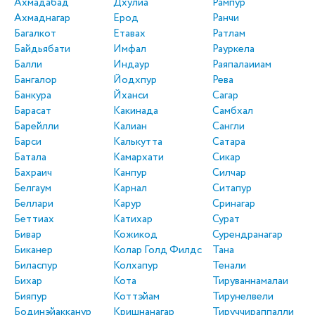
Ахмадабад
Дхулиа
Рампур
Ахмаднагар
Ерод
Ранчи
Багалкот
Етавах
Ратлам
Байдьябати
Имфал
Рауркела
Балли
Индаур
Раяпалаииам
Бангалор
Йодхпур
Рева
Банкура
Йханси
Сагар
Барасат
Какинада
Самбхал
Барейлли
Калиан
Сангли
Барси
Калькутта
Сатара
Батала
Камархати
Сикар
Бахраич
Канпур
Силчар
Белгаум
Карнал
Ситапур
Беллари
Карур
Сринагар
Беттиах
Катихар
Сурат
Бивар
Кожикод
Сурендранагар
Биканер
Колар Голд Филдс
Тана
Биласпур
Колхапур
Тенали
Бихар
Кота
Тируваннамалаи
Бияпур
Коттэйам
Тирунелвели
Бодинэйакканур
Кришнанагар
Тируччираппалли