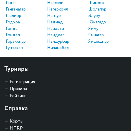
Гадаг
Навсари
Шимога
Ганганагар
Нагеркоил
Шолапур
Гвалиор
Нагпур
Элуру
Годхра
Надиад
Юнагадх
Гонда
Наихати
Ямму
Гондал
Нандиал
Ямнагар
Горакхпур
Нандурбар
Ямшедпур
Гунтакал
Низамабад
Турниры
Регистрация
Правила
Рейтинг
Справка
Корты
NTRP