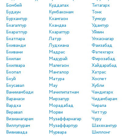
Бомбей
Куддапах
Титагарх
Будаун
Кумбаконам
Тонк
Бурханпур
Кхамгаон
Тумкур
Бхагалпур
Кхандва
Удаипур
Бхаратпур
Кхарагпур
Уйяин
Бхатпара
Латур
Улхаснагар
Бхиванди
Лудхиана
Фаизабад
Бхивани
Мадрас
Фатехгарх
Бхилаи
Мадурай
Фирозабад
Бхилвара
Малегаон
Хайдарабад
Бхопал
Мангалор
Хатрас
Бхуй
Матура
Хоспет
Бхусавал
Мау
Хубли
Ванииамбади
Мачилипатнам
Чандигарх
Варанаси
Мирзапур
Чидамбарам
Вардха
Морадабад
Чирала
Веравал
Морви
Читтур
Визианагарам
Музаффарнагар
Чуру
Виллупурам
Музаффарпур
Шахяханпур
Вияиавада
Мурвара
Шиллонг