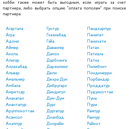
хобби также может быть выгодным, если играть за счет
партнера, либо выбрать опцию "оплата пополам" при поиске
партнера.
Агартала
Гунтур
Пандхарпур
Агра
Гхазиабад
Панипат
Адони
Гэйа
Панихати
Аймер
Давангер
Патан
Акола
Дамох
Патиала
Алигар
Дарбханга
Патна
Аллахабад
Даржилинг
Пилибхит
Альвар
Дели
Пондичерри
Амальнер
Дехра Дун
Порбандар
Амбала
Дибругарх
Проддатур
Амритсар
Диндигул
Пудуккоттаи
Анакапал
Дум-Дум
Пуна
Анантапур
Дург
Пури
Аруппокоттаи
Дургапур
Раипур
Асансол
Дханбад
Раичур
Ахалпур
Дхорайи
Райкот