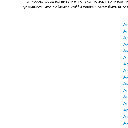
Но можно осуществить не только поиск партнера по 
упомянуть, что любимое хобби также может быть выгодн
Аг
Аг
А
А
А
Ал
А
Ал
Ам
А
А
Ан
Ан
А
А
А