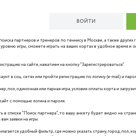
ВОЙТИ
поиска партнеров и тренеров по теннису в Москве, а также других
 уровню игры, сможете играть на ваших кортах в удобное время и
страцию на сайте, нажатием на кнопку "Зарегистрироваться".
унт в соц. сетях или пройти регистрацию по логину (e-mail) и паро
нер, пол, одиночная или парная игра, условия оплаты корта и загруз
сайт с помощью логина и пароля.
ть в списке "Поиск партнера", то вашу анкету будет видно на стра
вам заявки на игры.
агается удобный фильтр, где можно указать страну, город, пол, корт,