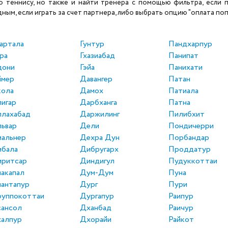
теннису, но также и найти тренера с помощью фильтра, если по
ым, если играть за счет партнера, либо выбрать опцию "оплата поп
артала
Гунтур
Пандхарпур
ра
Гхазиабад
Панипат
дони
Гэйа
Панихати
ймер
Давангер
Патан
кола
Дамох
Патиала
игар
Дарбханга
Патна
ллахабад
Даржилинг
Пилибхит
ьвар
Дели
Пондичерри
альнер
Дехра Дун
Порбандар
мбала
Дибругарх
Проддатур
мритсар
Диндигул
Пудуккоттаи
акапал
Дум-Дум
Пуна
антапур
Дург
Пури
руппокоттаи
Дургапур
Раипур
сансол
Дханбад
Раичур
халпур
Дхорайи
Райкот