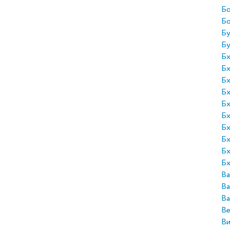
Бо
Б
Бу
Бу
Бх
Бх
Бх
Бх
Бх
Бх
Бх
Бх
Бх
Бх
Ва
Ва
Ва
Ве
Ви