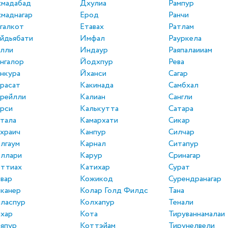
хмадабад
Дхулиа
Рампур
маднагар
Ерод
Ранчи
галкот
Етавах
Ратлам
йдьябати
Имфал
Рауркела
алли
Индаур
Раяпалаииам
нгалор
Йодхпур
Рева
нкура
Йханси
Сагар
расат
Какинада
Самбхал
рейлли
Калиан
Сангли
рси
Калькутта
Сатара
тала
Камархати
Сикар
храич
Канпур
Силчар
лгаум
Карнал
Ситапур
еллари
Карур
Сринагар
еттиах
Катихар
Сурат
вар
Кожикод
Сурендранагар
канер
Колар Голд Филдс
Тана
ласпур
Колхапур
Тенали
хар
Кота
Тируваннамалаи
япур
Коттэйам
Тирунелвели