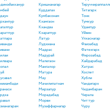
динэйакканур
Кришнанагар
Тируччираппалл
омбей
Куддапах
Титагарх
даун
Кумбаконам
Тонк
рханпур
Кхамгаон
Тумкур
агалпур
Кхандва
Удаипур
аратпур
Кхарагпур
Уйяин
атпара
Латур
Улхаснагар
иванди
Лудхиана
Фаизабад
ивани
Мадрас
Фатехгарх
илаи
Мадурай
Фирозабад
илвара
Малегаон
Хайдарабад
опал
Мангалор
Хатрас
уй
Матура
Хоспет
усавал
Мау
Хубли
нииамбади
Мачилипатнам
Чандигарх
ранаси
Мирзапур
Чидамбарам
рдха
Морадабад
Чирала
равал
Морви
Читтур
зианагарам
Музаффарнагар
Чуру