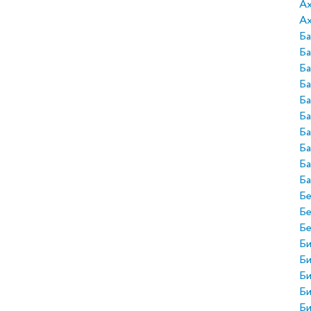
А
Ах
Ба
Ба
Б
Ба
Ба
Ба
Ба
Ба
Ба
Ба
Бе
Б
Б
Би
Би
Би
Би
Би