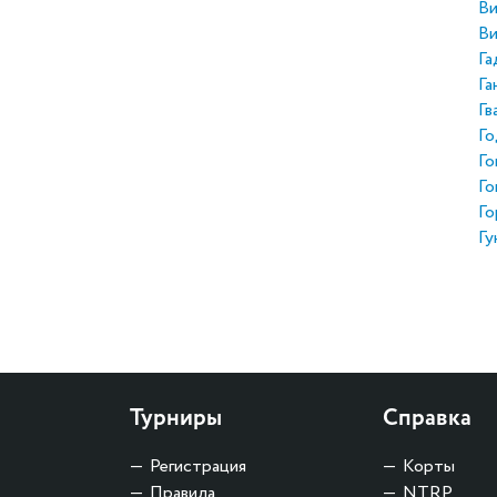
Ви
Ви
Га
Га
Гв
Го
Го
Го
Го
Гу
Турниры
Справка
Регистрация
Корты
Правила
NTRP