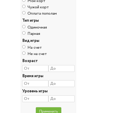
Мой корт
Чужой корт
Оплата пополам
Тип игры
Одиночная
Парная
Вид игры
На счет
Не на счет
Возраст
Время игры
Уровень игры