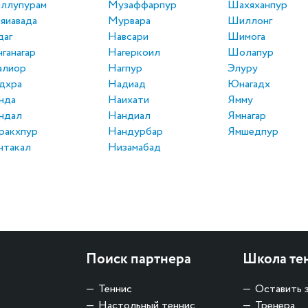
ллупурам
Музаффарпур
Шахяханпур
яиавада
Мурвара
Шиллонг
даг
Навсари
Шимога
нганагар
Нагеркоил
Шолапур
алиор
Нагпур
Элуру
дхра
Надиад
Юнагадх
нда
Наихати
Ямму
ндал
Нандиал
Ямнагар
ракхпур
Нандурбар
Ямшедпур
нтакал
Низамабад
Поиск партнера
Школа те
Теннис
Оставить 
Настольный теннис
Тренера