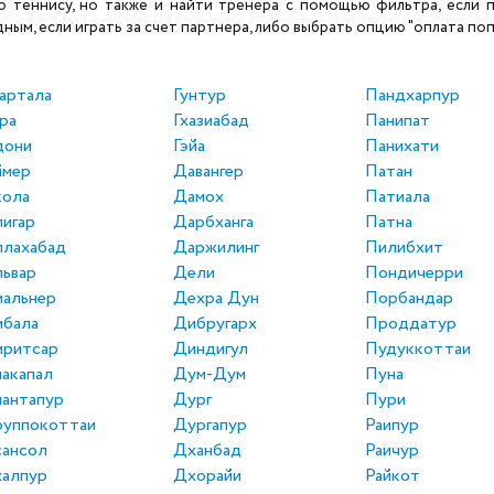
теннису, но также и найти тренера с помощью фильтра, если по
ым, если играть за счет партнера, либо выбрать опцию "оплата поп
артала
Гунтур
Пандхарпур
ра
Гхазиабад
Панипат
дони
Гэйа
Панихати
ймер
Давангер
Патан
кола
Дамох
Патиала
игар
Дарбханга
Патна
ллахабад
Даржилинг
Пилибхит
ьвар
Дели
Пондичерри
альнер
Дехра Дун
Порбандар
мбала
Дибругарх
Проддатур
мритсар
Диндигул
Пудуккоттаи
акапал
Дум-Дум
Пуна
антапур
Дург
Пури
руппокоттаи
Дургапур
Раипур
сансол
Дханбад
Раичур
халпур
Дхорайи
Райкот