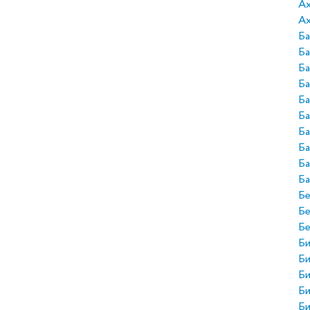
А
Ах
Ба
Ба
Б
Ба
Ба
Ба
Ба
Ба
Ба
Ба
Бе
Б
Б
Би
Би
Би
Би
Би