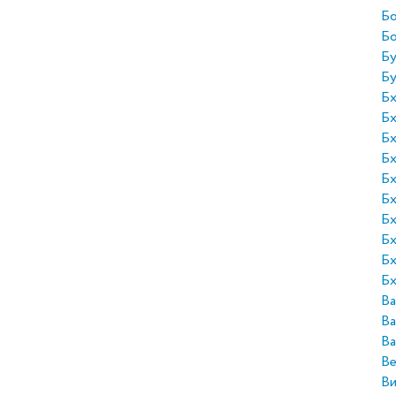
Бо
Б
Бу
Бу
Бх
Бх
Бх
Бх
Бх
Бх
Бх
Бх
Бх
Бх
Ва
Ва
Ва
Ве
Ви