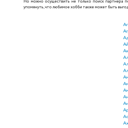
Но можно осуществить не только поиск партнера по 
упомянуть, что любимое хобби также может быть выгодн
Аг
Аг
А
А
А
Ал
А
Ал
Ам
А
А
Ан
Ан
А
А
А