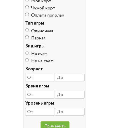
Мой корт
Чужой корт
Оплата пополам
Тип игры
Одиночная
Парная
Вид игры
На счет
Не на счет
Возраст
Время игры
Уровень игры