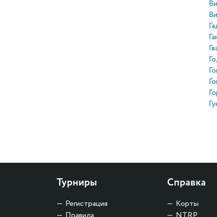
Ви
Ви
Га
Га
Гв
Го
Го
Го
Го
Гу
Турниры
Справка
Регистрация
Корты
Правила
NTRP