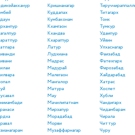
динэйакканур
Кришнанагар
Тируччираппалл
омбей
Куддапах
Титагарх
даун
Кумбаконам
Тонк
рханпур
Кхамгаон
Тумкур
агалпур
Кхандва
Удаипур
аратпур
Кхарагпур
Уйяин
атпара
Латур
Улхаснагар
иванди
Лудхиана
Фаизабад
ивани
Мадрас
Фатехгарх
илаи
Мадурай
Фирозабад
илвара
Малегаон
Хайдарабад
опал
Мангалор
Хатрас
уй
Матура
Хоспет
усавал
Мау
Хубли
нииамбади
Мачилипатнам
Чандигарх
ранаси
Мирзапур
Чидамбарам
рдха
Морадабад
Чирала
равал
Морви
Читтур
зианагарам
Музаффарнагар
Чуру