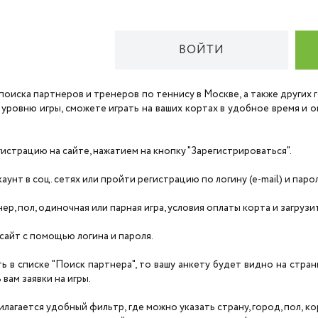
ВОЙТИ
поиска партнеров и тренеров по теннису в Москве, а также других
 уровню игры, сможете играть на ваших кортах в удобное время и
страцию на сайте, нажатием на кнопку "Зарегистрироваться".
унт в соц. сетях или пройти регистрацию по логину (e-mail) и паро
нер, пол, одиночная или парная игра, условия оплаты корта и загруз
сайт с помощью логина и пароля.
ть в списке "Поиск партнера", то вашу анкету будет видно на стра
вам заявки на игры.
агается удобный фильтр, где можно указать страну, город, пол, корт,