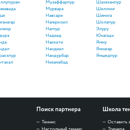
ллупурам
Музаффарпур
Шахяханпур
яиавада
Мурвара
Шиллонг
даг
Навсари
Шимога
нганагар
Нагеркоил
Шолапур
алиор
Нагпур
Элуру
дхра
Надиад
Юнагадх
нда
Наихати
Ямму
ндал
Нандиал
Ямнагар
ракхпур
Нандурбар
Ямшедпур
нтакал
Низамабад
Поиск партнера
Школа те
Теннис
Оставить 
Настольный теннис
Тренера