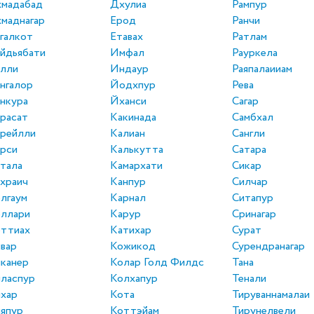
хмадабад
Дхулиа
Рампур
маднагар
Ерод
Ранчи
галкот
Етавах
Ратлам
йдьябати
Имфал
Рауркела
алли
Индаур
Раяпалаииам
нгалор
Йодхпур
Рева
нкура
Йханси
Сагар
расат
Какинада
Самбхал
рейлли
Калиан
Сангли
рси
Калькутта
Сатара
тала
Камархати
Сикар
храич
Канпур
Силчар
лгаум
Карнал
Ситапур
еллари
Карур
Сринагар
еттиах
Катихар
Сурат
вар
Кожикод
Сурендранагар
канер
Колар Голд Филдс
Тана
ласпур
Колхапур
Тенали
хар
Кота
Тируваннамалаи
япур
Коттэйам
Тирунелвели