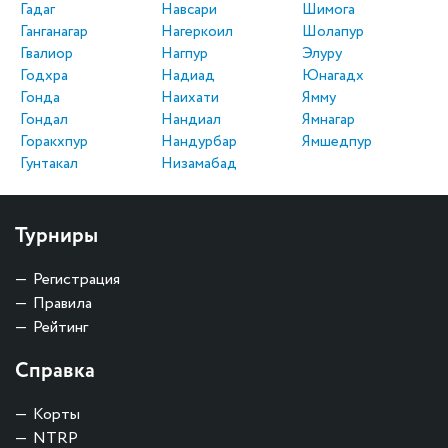
Гадаг
Навсари
Шимога
Ганганагар
Нагеркоил
Шолапур
Гвалиор
Нагпур
Элуру
Годхра
Надиад
Юнагадх
Гонда
Наихати
Ямму
Гондал
Нандиал
Ямнагар
Горакхпур
Нандурбар
Ямшедпур
Гунтакал
Низамабад
Турниры
Регистрация
Правила
Рейтинг
Справка
Корты
NTRP