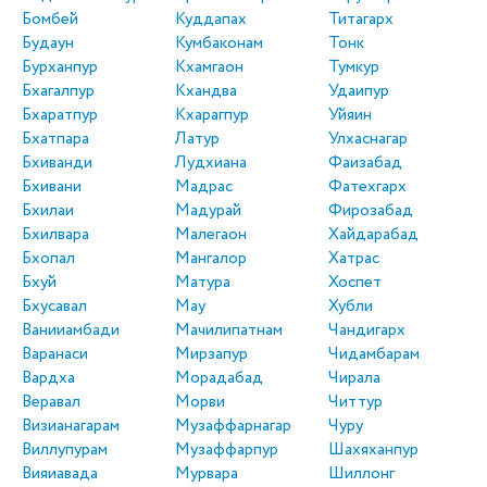
Бомбей
Куддапах
Титагарх
Будаун
Кумбаконам
Тонк
Бурханпур
Кхамгаон
Тумкур
Бхагалпур
Кхандва
Удаипур
Бхаратпур
Кхарагпур
Уйяин
Бхатпара
Латур
Улхаснагар
Бхиванди
Лудхиана
Фаизабад
Бхивани
Мадрас
Фатехгарх
Бхилаи
Мадурай
Фирозабад
Бхилвара
Малегаон
Хайдарабад
Бхопал
Мангалор
Хатрас
Бхуй
Матура
Хоспет
Бхусавал
Мау
Хубли
Ванииамбади
Мачилипатнам
Чандигарх
Варанаси
Мирзапур
Чидамбарам
Вардха
Морадабад
Чирала
Веравал
Морви
Читтур
Визианагарам
Музаффарнагар
Чуру
Виллупурам
Музаффарпур
Шахяханпур
Вияиавада
Мурвара
Шиллонг