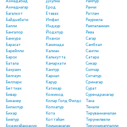
Ахмадабад
Дхулиа
Рампур
Ахмаднагар
Ерод
Ранчи
Багалкот
Етавах
Ратлам
Байдьябати
Имфал
Рауркела
Балли
Индаур
Раяпалаииам
Бангалор
Йодхпур
Рева
Банкура
Йханси
Сагар
Барасат
Какинада
Самбхал
Барейлли
Калиан
Сангли
Барси
Калькутта
Сатара
Батала
Камархати
Сикар
Бахраич
Канпур
Силчар
Белгаум
Карнал
Ситапур
Беллари
Карур
Сринагар
Беттиах
Катихар
Сурат
Бивар
Кожикод
Сурендранагар
Биканер
Колар Голд Филдс
Тана
Биласпур
Колхапур
Тенали
Бихар
Кота
Тируваннамалаи
Бияпур
Коттэйам
Тирунелвели
Бодинэйакканур
Кришнанагар
Тируччираппалли