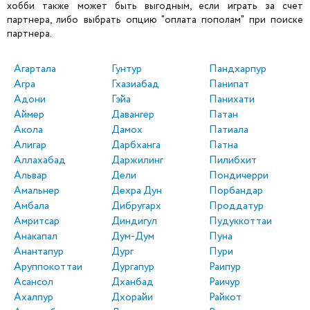
хобби также может быть выгодным, если играть за счет
партнера, либо выбрать опцию "оплата пополам" при поиске
партнера.
Агартала
Гунтур
Пандхарпур
Агра
Гхазиабад
Панипат
Адони
Гэйа
Панихати
Аймер
Давангер
Патан
Акола
Дамох
Патиала
Алигар
Дарбханга
Патна
Аллахабад
Даржилинг
Пилибхит
Альвар
Дели
Пондичерри
Амальнер
Дехра Дун
Порбандар
Амбала
Дибругарх
Проддатур
Амритсар
Диндигул
Пудуккоттаи
Анакапал
Дум-Дум
Пуна
Анантапур
Дург
Пури
Аруппокоттаи
Дургапур
Раипур
Асансол
Дханбад
Раичур
Ахалпур
Дхорайи
Райкот