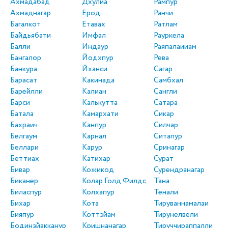
Ахмадабад
Дхулиа
Рампур
Ахмаднагар
Ерод
Ранчи
Багалкот
Етавах
Ратлам
Байдьябати
Имфал
Рауркела
Балли
Индаур
Раяпалаииам
Бангалор
Йодхпур
Рева
Банкура
Йханси
Сагар
Барасат
Какинада
Самбхал
Барейлли
Калиан
Сангли
Барси
Калькутта
Сатара
Батала
Камархати
Сикар
Бахраич
Канпур
Силчар
Белгаум
Карнал
Ситапур
Беллари
Карур
Сринагар
Беттиах
Катихар
Сурат
Бивар
Кожикод
Сурендранагар
Биканер
Колар Голд Филдс
Тана
Биласпур
Колхапур
Тенали
Бихар
Кота
Тируваннамалаи
Бияпур
Коттэйам
Тирунелвели
Бодинэйакканур
Кришнанагар
Тируччираппалли