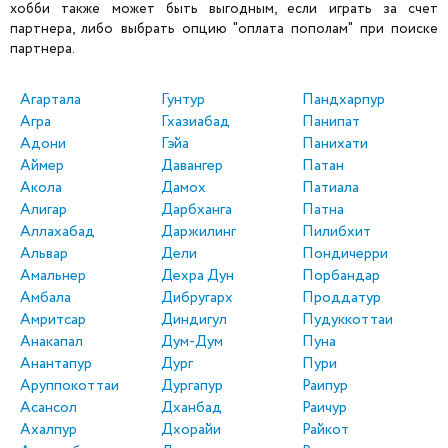
хобби также может быть выгодным, если играть за счет
партнера, либо выбрать опцию "оплата пополам" при поиске
партнера.
Агартала
Гунтур
Пандхарпур
Агра
Гхазиабад
Панипат
Адони
Гэйа
Панихати
Аймер
Давангер
Патан
Акола
Дамох
Патиала
Алигар
Дарбханга
Патна
Аллахабад
Даржилинг
Пилибхит
Альвар
Дели
Пондичерри
Амальнер
Дехра Дун
Порбандар
Амбала
Дибругарх
Проддатур
Амритсар
Диндигул
Пудуккоттаи
Анакапал
Дум-Дум
Пуна
Анантапур
Дург
Пури
Аруппокоттаи
Дургапур
Раипур
Асансол
Дханбад
Раичур
Ахалпур
Дхорайи
Райкот