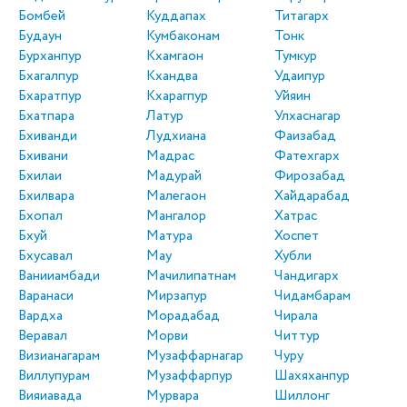
Бомбей
Куддапах
Титагарх
Будаун
Кумбаконам
Тонк
Бурханпур
Кхамгаон
Тумкур
Бхагалпур
Кхандва
Удаипур
Бхаратпур
Кхарагпур
Уйяин
Бхатпара
Латур
Улхаснагар
Бхиванди
Лудхиана
Фаизабад
Бхивани
Мадрас
Фатехгарх
Бхилаи
Мадурай
Фирозабад
Бхилвара
Малегаон
Хайдарабад
Бхопал
Мангалор
Хатрас
Бхуй
Матура
Хоспет
Бхусавал
Мау
Хубли
Ванииамбади
Мачилипатнам
Чандигарх
Варанаси
Мирзапур
Чидамбарам
Вардха
Морадабад
Чирала
Веравал
Морви
Читтур
Визианагарам
Музаффарнагар
Чуру
Виллупурам
Музаффарпур
Шахяханпур
Вияиавада
Мурвара
Шиллонг