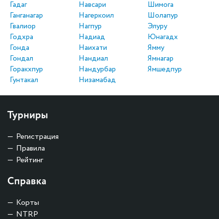
Гадаг
Навсари
Шимога
Ганганагар
Нагеркоил
Шолапур
Гвалиор
Нагпур
Элуру
Годхра
Надиад
Юнагадх
Гонда
Наихати
Ямму
Гондал
Нандиал
Ямнагар
Горакхпур
Нандурбар
Ямшедпур
Гунтакал
Низамабад
Турниры
Регистрация
Правила
Рейтинг
Справка
Корты
NTRP