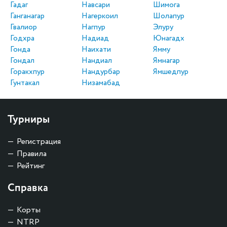
Гадаг
Навсари
Шимога
Ганганагар
Нагеркоил
Шолапур
Гвалиор
Нагпур
Элуру
Годхра
Надиад
Юнагадх
Гонда
Наихати
Ямму
Гондал
Нандиал
Ямнагар
Горакхпур
Нандурбар
Ямшедпур
Гунтакал
Низамабад
Турниры
Регистрация
Правила
Рейтинг
Справка
Корты
NTRP