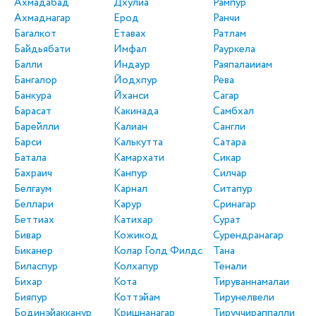
Ахмадабад
Дхулиа
Рампур
Ахмаднагар
Ерод
Ранчи
Багалкот
Етавах
Ратлам
Байдьябати
Имфал
Рауркела
Балли
Индаур
Раяпалаииам
Бангалор
Йодхпур
Рева
Банкура
Йханси
Сагар
Барасат
Какинада
Самбхал
Барейлли
Калиан
Сангли
Барси
Калькутта
Сатара
Батала
Камархати
Сикар
Бахраич
Канпур
Силчар
Белгаум
Карнал
Ситапур
Беллари
Карур
Сринагар
Беттиах
Катихар
Сурат
Бивар
Кожикод
Сурендранагар
Биканер
Колар Голд Филдс
Тана
Биласпур
Колхапур
Тенали
Бихар
Кота
Тируваннамалаи
Бияпур
Коттэйам
Тирунелвели
Бодинэйакканур
Кришнанагар
Тируччираппалли