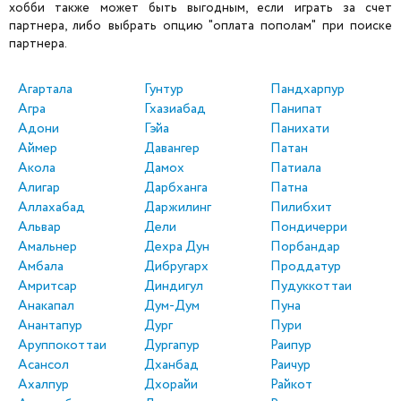
хобби также может быть выгодным, если играть за счет
партнера, либо выбрать опцию "оплата пополам" при поиске
партнера.
Агартала
Гунтур
Пандхарпур
Агра
Гхазиабад
Панипат
Адони
Гэйа
Панихати
Аймер
Давангер
Патан
Акола
Дамох
Патиала
Алигар
Дарбханга
Патна
Аллахабад
Даржилинг
Пилибхит
Альвар
Дели
Пондичерри
Амальнер
Дехра Дун
Порбандар
Амбала
Дибругарх
Проддатур
Амритсар
Диндигул
Пудуккоттаи
Анакапал
Дум-Дум
Пуна
Анантапур
Дург
Пури
Аруппокоттаи
Дургапур
Раипур
Асансол
Дханбад
Раичур
Ахалпур
Дхорайи
Райкот