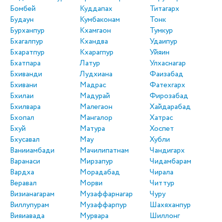
Бомбей
Куддапах
Титагарх
Будаун
Кумбаконам
Тонк
Бурханпур
Кхамгаон
Тумкур
Бхагалпур
Кхандва
Удаипур
Бхаратпур
Кхарагпур
Уйяин
Бхатпара
Латур
Улхаснагар
Бхиванди
Лудхиана
Фаизабад
Бхивани
Мадрас
Фатехгарх
Бхилаи
Мадурай
Фирозабад
Бхилвара
Малегаон
Хайдарабад
Бхопал
Мангалор
Хатрас
Бхуй
Матура
Хоспет
Бхусавал
Мау
Хубли
Ванииамбади
Мачилипатнам
Чандигарх
Варанаси
Мирзапур
Чидамбарам
Вардха
Морадабад
Чирала
Веравал
Морви
Читтур
Визианагарам
Музаффарнагар
Чуру
Виллупурам
Музаффарпур
Шахяханпур
Вияиавада
Мурвара
Шиллонг